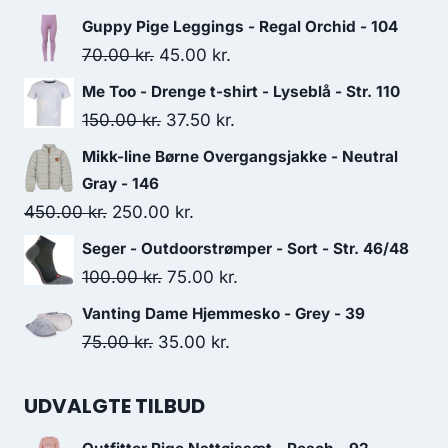
Guppy Pige Leggings - Regal Orchid - 104
Original
Current
70.00
kr.
45.00
kr.
price
price
Me Too - Drenge t-shirt - Lyseblå - Str. 110
was:
is:
Original
Current
150.00
kr.
37.50
kr.
70.00 kr..
45.00 kr..
price
price
Mikk-line Børne Overgangsjakke - Neutral
was:
is:
Gray - 146
150.00 kr..
37.50 kr..
Original
Current
450.00
kr.
250.00
kr.
price
price
Seger - Outdoorstrømper - Sort - Str. 46/48
was:
is:
Original
Current
100.00
kr.
75.00
kr.
450.00 kr..
250.00 kr..
price
price
Vanting Dame Hjemmesko - Grey - 39
was:
is:
Original
Current
75.00
kr.
35.00
kr.
100.00 kr..
75.00 kr..
price
price
was:
is:
UDVALGTE TILBUD
75.00 kr..
35.00 kr..