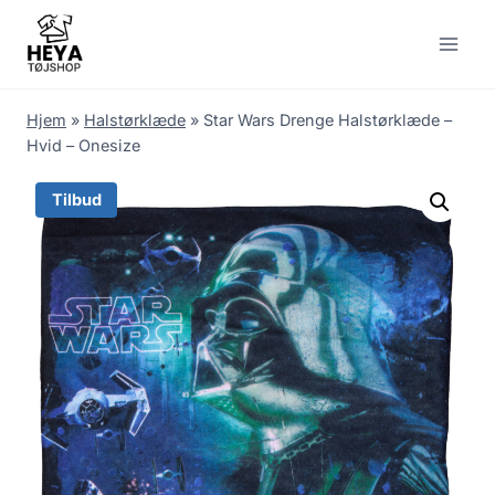
Skip
to
content
Hjem
»
Halstørklæde
»
Star Wars Drenge Halstørklæde –
Hvid – Onesize
Tilbud