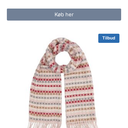
price
price
was:
is:
Køb her
60.00 kr..
20.00 kr..
Tilbud