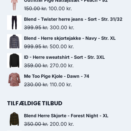
Outfitter Pige Nattøjssæt - Peach - 92
Original
Current
150.00
kr.
100.00
kr.
price
price
Blend - Twister herre jeans - Sort - Str. 31/32
was:
is:
Original
Current
399.95
kr.
300.00
kr.
150.00 kr..
100.00 kr..
price
price
Blend - Herre skjortejakke - Navy - Str. XL
was:
is:
Original
Current
999.95
kr.
500.00
kr.
399.95 kr..
300.00 kr..
price
price
ID - Herre sweatshirt - Sort - Str. 3XL
was:
is:
Original
Current
359.00
kr.
270.00
kr.
999.95 kr..
500.00 kr..
price
price
Me Too Pige Kjole - Dawn - 74
was:
is:
Original
Current
230.00
kr.
110.00
kr.
359.00 kr..
270.00 kr..
price
price
was:
is:
TILFÆLDIGE TILBUD
230.00 kr..
110.00 kr..
Blend Herre Skjorte - Forest Night - XL
Original
Current
350.00
kr.
200.00
kr.