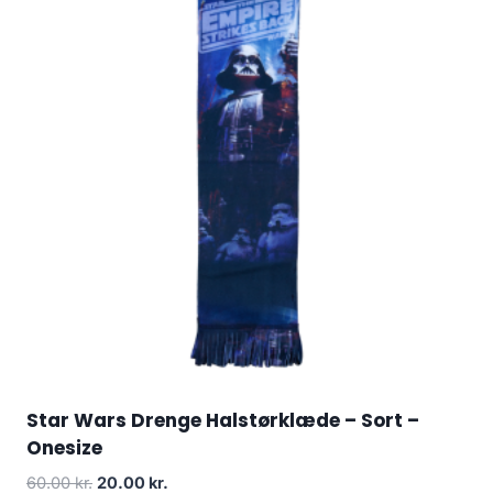
Star Wars Drenge Halstørklæde – Sort –
Onesize
Original
Current
60.00
kr.
20.00
kr.