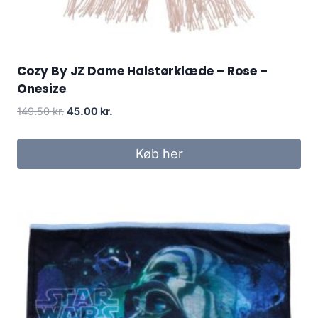
Cozy By JZ Dame Halstørklæde – Rose –
Onesize
Original
Current
149.50
kr.
45.00
kr.
price
price
was:
is:
Køb her
149.50 kr..
45.00 kr..