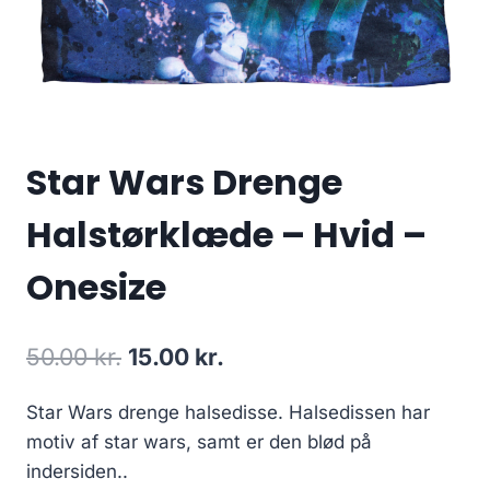
Star Wars Drenge
Halstørklæde – Hvid –
Onesize
Original
Current
50.00
kr.
15.00
kr.
price
price
Star Wars drenge halsedisse. Halsedissen har
was:
is:
motiv af star wars, samt er den blød på
50.00 kr..
15.00 kr..
indersiden..