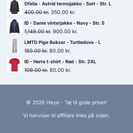
price
price
Ofelia - Astrid termojakke - Sort - Str. L
was:
is:
Original
Current
400.00
kr.
350.00
kr.
350.00 kr..
200.00 kr..
price
price
ID - Dame vinterjakke - Navy - Str. S
was:
is:
Original
Current
1,149.00
kr.
900.00
kr.
400.00 kr..
350.00 kr..
price
price
LMTD Pige Bukser - Turtledove - L
was:
is:
Original
Current
150.00
kr.
80.00
kr.
1,149.00 kr..
900.00 kr..
price
price
ID - Herre t-shirt - Rød - Str. 2XL
was:
is:
Original
Current
109.00
kr.
80.00
kr.
150.00 kr..
80.00 kr..
price
price
was:
is:
109.00 kr..
80.00 kr..
© 2026 Heya - Tøj til gode priser!
Vi henviser til affiliate links på siden.