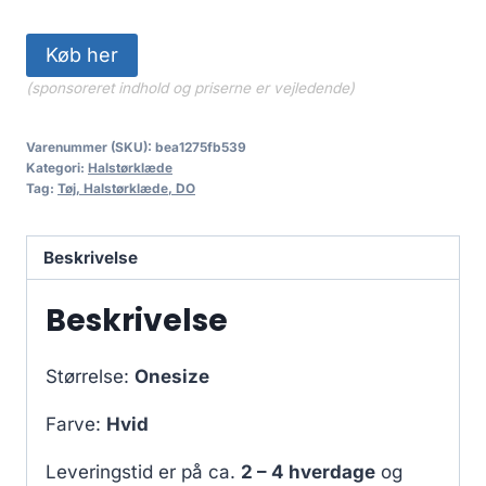
Køb her
(sponsoreret indhold og priserne er vejledende)
Varenummer (SKU):
bea1275fb539
Kategori:
Halstørklæde
Tag:
Tøj, Halstørklæde, DO
Beskrivelse
Beskrivelse
Størrelse:
Onesize
Farve:
Hvid
Leveringstid er på ca.
2 – 4 hverdage
og