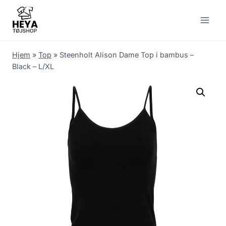
Skip
to
content
Hjem
»
Top
»
Steenholt Alison Dame Top i bambus –
Black – L/XL