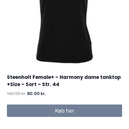
Steenholt Female+ – Harmony dame tanktop
+Size – Sort – Str. 44
Original
Current
149.95
kr.
80.00
kr.
price
price
was:
is:
Køb her
149.95 kr..
80.00 kr..