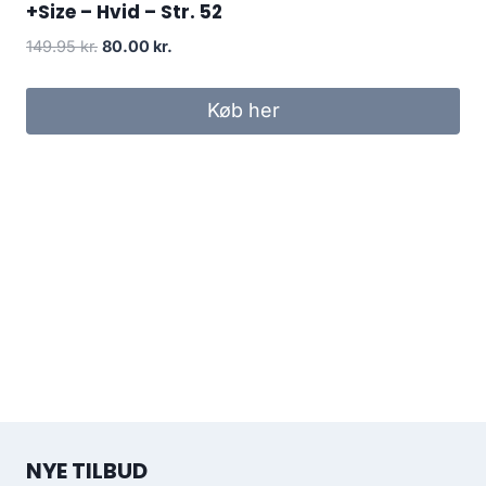
+Size – Hvid – Str. 52
Original
Current
149.95
kr.
80.00
kr.
price
price
was:
is:
Køb her
149.95 kr..
80.00 kr..
NYE TILBUD