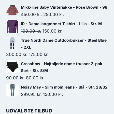
Mikk-line Baby Vinterjakke - Rose Brown - 98
Original
Current
450.00
kr.
250.00
kr.
price
price
ID - Dame langærmet T-shirt - Lilla - Str. M
was:
is:
Original
Current
199.00
kr.
150.00
kr.
450.00 kr..
250.00 kr..
price
price
True North Dame Outdoorbukser - Steel Blue
was:
is:
- 2XL
199.00 kr..
150.00 kr..
Original
Current
300.00
kr.
175.00
kr.
price
price
Crossbow - Højtaljede dame trusser 2-pak -
was:
is:
Sort - Str. S/M
300.00 kr..
175.00 kr..
Original
Current
90.00
kr.
80.00
kr.
price
price
Noisy May - Slim mom jeans - Blå - Str. 28/32
was:
is:
Original
Current
299.95
kr.
150.00
kr.
90.00 kr..
80.00 kr..
price
price
was:
is:
UDVALGTE TILBUD