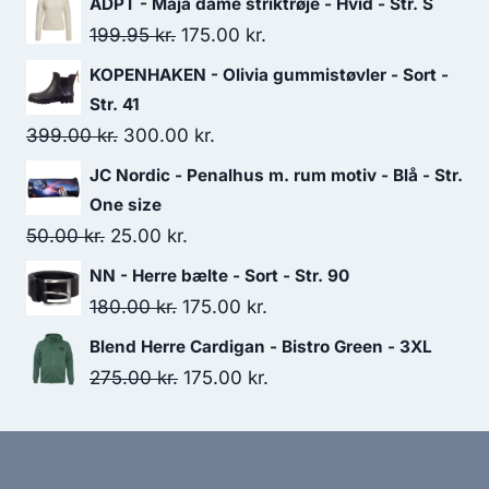
ADPT - Maja dame striktrøje - Hvid - Str. S
Original
Current
199.95
kr.
175.00
kr.
price
price
KOPENHAKEN - Olivia gummistøvler - Sort -
was:
is:
Str. 41
199.95 kr..
175.00 kr..
Original
Current
399.00
kr.
300.00
kr.
price
price
JC Nordic - Penalhus m. rum motiv - Blå - Str.
was:
is:
One size
399.00 kr..
300.00 kr..
Original
Current
50.00
kr.
25.00
kr.
price
price
NN - Herre bælte - Sort - Str. 90
was:
is:
Original
Current
180.00
kr.
175.00
kr.
50.00 kr..
25.00 kr..
price
price
Blend Herre Cardigan - Bistro Green - 3XL
was:
is:
Original
Current
275.00
kr.
175.00
kr.
180.00 kr..
175.00 kr..
price
price
was:
is:
275.00 kr..
175.00 kr..