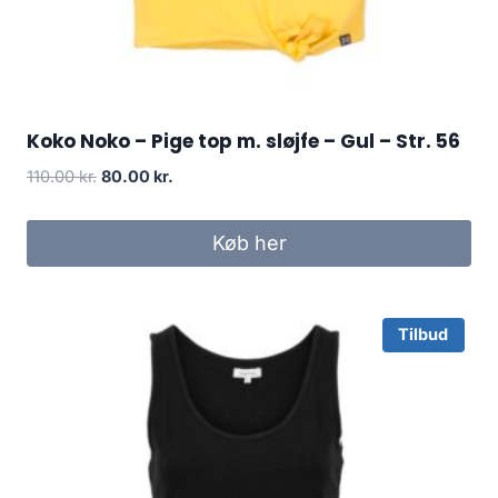
Koko Noko – Pige top m. sløjfe – Gul – Str. 56
Original
Current
110.00
kr.
80.00
kr.
price
price
was:
is:
Køb her
110.00 kr..
80.00 kr..
Tilbud