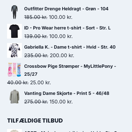
299.95 kr..
150.00 kr..
Outfitter Drenge Heldragt - Grøn - 104
Original
Current
185.00
kr.
100.00
kr.
price
price
ID - Pro Wear herre t-shirt - Sort - Str. L
was:
is:
Original
Current
139.00
kr.
100.00
kr.
185.00 kr..
100.00 kr..
price
price
Gabriella K. - Dame t-shirt - Hvid - Str. 40
was:
is:
Original
Current
235.00
kr.
200.00
kr.
139.00 kr..
100.00 kr..
price
price
Crossbow Pige Strømper - MyLittlePony -
was:
is:
25/27
235.00 kr..
200.00 kr..
Original
Current
40.00
kr.
25.00
kr.
price
price
Vanting Dame Skjorte - Print 5 - 46/48
was:
is:
Original
Current
275.00
kr.
150.00
kr.
40.00 kr..
25.00 kr..
price
price
was:
is:
TILFÆLDIGE TILBUD
275.00 kr..
150.00 kr..