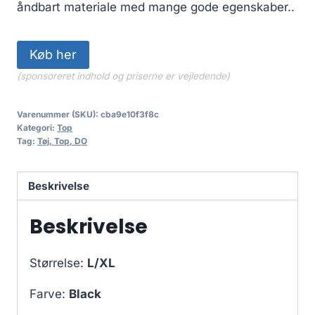
åndbart materiale med mange gode egenskaber..
Køb her
(sponsoreret indhold og priserne er vejledende)
Varenummer (SKU):
cba9e10f3f8c
Kategori:
Top
Tag:
Tøj, Top, DO
Beskrivelse
Beskrivelse
Størrelse:
L/XL
Farve:
Black