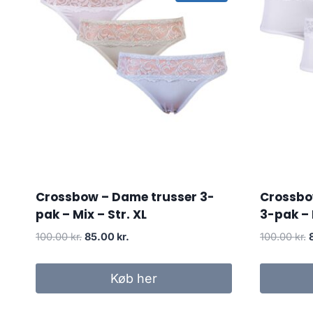
Crossbow – Dame trusser 3-
Crossbo
pak – Mix – Str. XL
3-pak – 
Original
Current
O
100.00
kr.
85.00
kr.
100.00
kr.
price
price
p
was:
is:
Køb her
100.00 kr..
85.00 kr..
1