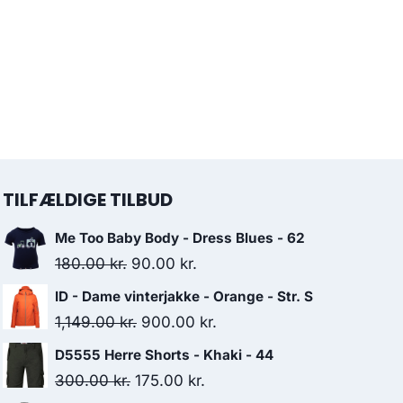
TILFÆLDIGE TILBUD
Me Too Baby Body - Dress Blues - 62
Original
Current
180.00
kr.
90.00
kr.
price
price
ID - Dame vinterjakke - Orange - Str. S
was:
is:
Original
Current
1,149.00
kr.
900.00
kr.
180.00 kr..
90.00 kr..
price
price
D5555 Herre Shorts - Khaki - 44
was:
is:
Original
Current
300.00
kr.
175.00
kr.
1,149.00 kr..
900.00 kr..