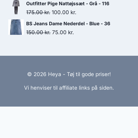
price
price
Outfitter Pige Nattøjssæt - Grå - 116
was:
is:
Original
Current
175.00
kr.
100.00
kr.
275.00 kr..
175.00 kr..
price
price
BS Jeans Dame Nederdel - Blue - 36
was:
is:
Original
Current
150.00
kr.
75.00
kr.
175.00 kr..
100.00 kr..
price
price
was:
is:
150.00 kr..
75.00 kr..
© 2026 Heya - Tøj til gode priser!
Vi henviser til affiliate links på siden.
emmesider Til Salg
|
Hjemmeside Udvikling
|
Online Til
reret med henblik på at informere og inspirere, men vi a