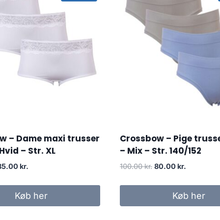
w – Dame maxi trusser
Crossbow – Pige truss
Hvid – Str. XL
– Mix – Str. 140/152
riginal
Current
Original
Current
85.00
kr.
100.00
kr.
80.00
kr.
rice
price
price
price
was:
is:
was:
is:
Køb her
Køb her
00.00 kr..
85.00 kr..
100.00 kr..
80.00 kr..