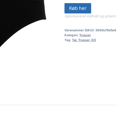
Køb her
(sponsoreret indhold og priser
Varenummer (SKU):
3600cf9d5e9
Kategori:
Trusser
Tag:
Tøj, Trusser, DO