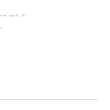
ne er vejledende)
f