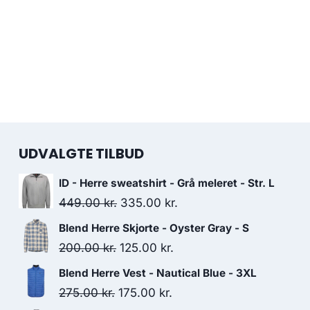
UDVALGTE TILBUD
ID - Herre sweatshirt - Grå meleret - Str. L
Original
Current
449.00
kr.
335.00
kr.
price
price
Blend Herre Skjorte - Oyster Gray - S
was:
is:
Original
Current
200.00
kr.
125.00
kr.
449.00 kr..
335.00 kr..
price
price
Blend Herre Vest - Nautical Blue - 3XL
was:
is:
Original
Current
275.00
kr.
175.00
kr.
200.00 kr..
125.00 kr..