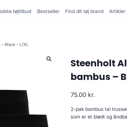
dste tøjtilbud
Bestseller
Find dit tøj brand
Artikle
 – Black – L/XL
Steenholt A
bambus – Bl
75.00
kr.
2-pak bambus tai trusser.
som er et blødt og åndb