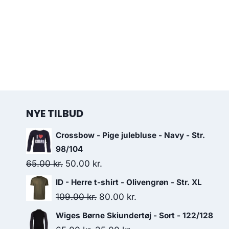
NYE TILBUD
Crossbow - Pige julebluse - Navy - Str.
98/104
Original
Current
65.00
kr.
50.00
kr.
price
price
ID - Herre t-shirt - Olivengrøn - Str. XL
was:
is:
Original
Current
109.00
kr.
80.00
kr.
65.00 kr..
50.00 kr..
price
price
Wiges Børne Skiundertøj - Sort - 122/128
was:
is: