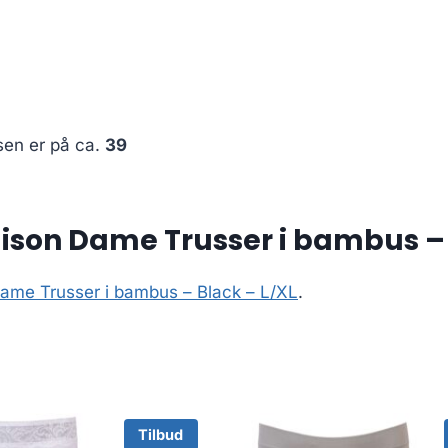
sen er på ca.
39
lison Dame Trusser i bambus – 
Dame Trusser i bambus – Black – L/XL
.
Tilbud