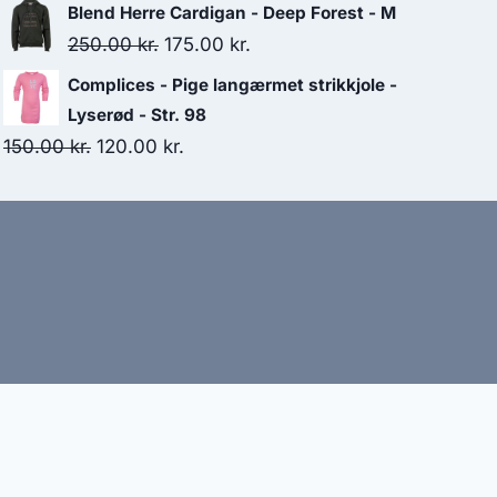
price
price
Blend Herre Cardigan - Deep Forest - M
was:
is:
Original
Current
250.00
kr.
175.00
kr.
300.00 kr..
175.00 kr..
price
price
Complices - Pige langærmet strikkjole -
was:
is:
Lyserød - Str. 98
250.00 kr..
175.00 kr..
Original
Current
150.00
kr.
120.00
kr.
price
price
was:
is:
150.00 kr..
120.00 kr..
bud
nbefaler altid at dobbelttjekke vigtige oplysninger.