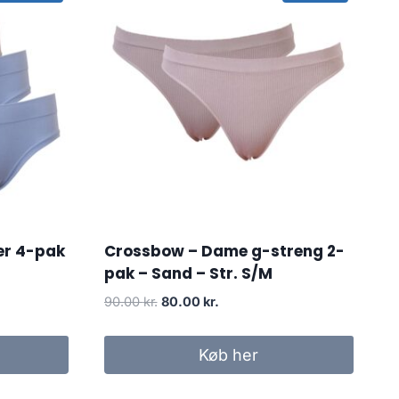
er 4-pak
Crossbow – Dame g-streng 2-
pak – Sand – Str. S/M
Original
Current
90.00
kr.
80.00
kr.
price
price
was:
is:
Køb her
90.00 kr..
80.00 kr..