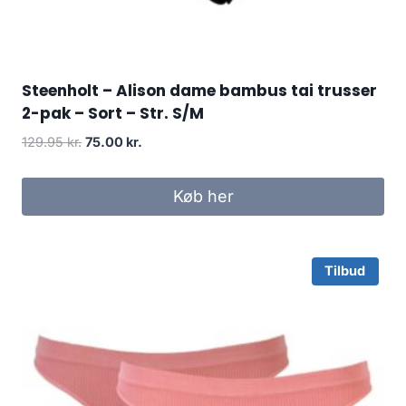
Steenholt – Alison dame bambus tai trusser
2-pak – Sort – Str. S/M
Original
Current
129.95
kr.
75.00
kr.
price
price
was:
is:
Køb her
129.95 kr..
75.00 kr..
Tilbud