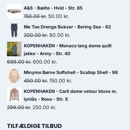
299.95 kr..
200.00 kr..
A&S - Bælte - Hvid - Str. 85
Original
Current
150.00
kr.
50.00
kr.
price
price
Me Too Drenge Bukser - Bering Sea - 62
was:
is:
Original
Current
200.00
kr.
80.00
kr.
150.00 kr..
50.00 kr..
price
price
KOPENHAKEN - Monaco lang dame quilt
was:
is:
jakke - Army - Str. 40
200.00 kr..
80.00 kr..
Original
Current
699.00
kr.
600.00
kr.
price
price
Minymo Børne Softshell - Scallop Shell - 98
was:
is:
Original
Current
450.00
kr.
150.00
kr.
699.00 kr..
600.00 kr..
price
price
KOPENHAKEN - Carli dame velour bluse m.
was:
is:
lynlås - Rosa - Str. S
450.00 kr..
150.00 kr..
Original
Current
299.00
kr.
250.00
kr.
price
price
was:
is:
TILFÆLDIGE TILBUD