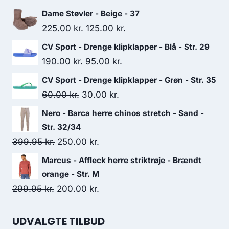
Dame Støvler - Beige - 37
Original
Current
225.00
kr.
125.00
kr.
price
price
CV Sport - Drenge klipklapper - Blå - Str. 29
was:
is:
Original
Current
190.00
kr.
95.00
kr.
225.00 kr..
125.00 kr..
price
price
CV Sport - Drenge klipklapper - Grøn - Str. 35
was:
is:
Original
Current
60.00
kr.
30.00
kr.
190.00 kr..
95.00 kr..
price
price
Nero - Barca herre chinos stretch - Sand -
was:
is:
Str. 32/34
60.00 kr..
30.00 kr..
Original
Current
399.95
kr.
250.00
kr.
price
price
Marcus - Affleck herre striktrøje - Brændt
was:
is:
orange - Str. M
399.95 kr..
250.00 kr..
Original
Current
299.95
kr.
200.00
kr.
price
price
was:
is:
UDVALGTE TILBUD