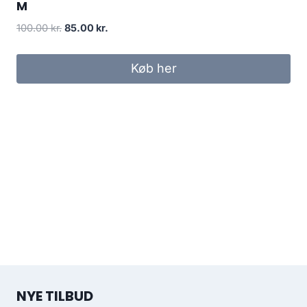
M
Original
Current
100.00
kr.
85.00
kr.
price
price
was:
is:
Køb her
100.00 kr..
85.00 kr..
NYE TILBUD