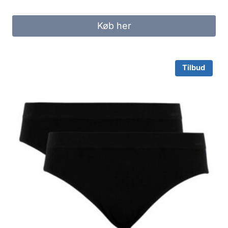
price
price
was:
is:
Køb her
100.00 kr..
85.00 kr..
Tilbud