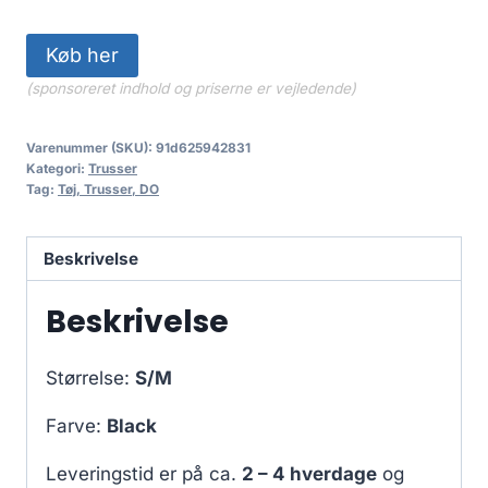
Køb her
(sponsoreret indhold og priserne er vejledende)
Varenummer (SKU):
91d625942831
Kategori:
Trusser
Tag:
Tøj, Trusser, DO
Beskrivelse
Beskrivelse
Størrelse:
S/M
Farve:
Black
Leveringstid er på ca.
2 – 4 hverdage
og