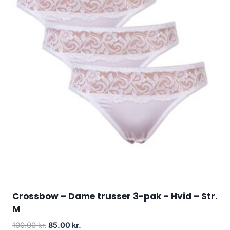
Crossbow – Dame trusser 3-pak – Hvid – Str.
M
Original
Current
100.00
kr.
85.00
kr.