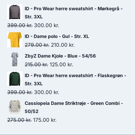
299.00 kr..
250.00 kr..
ID - Pro Wear herre sweatshirt - Mørkegrå -
Str. 3XL
Original
Current
399.00
kr.
300.00
kr.
price
price
ID - Dame polo - Gul - Str. XL
was:
is:
Original
Current
279.00
kr.
210.00
kr.
399.00 kr..
300.00 kr..
price
price
ZbyZ Dame Kjole - Blue - 54/56
was:
is:
Original
Current
215.00
kr.
125.00
kr.
279.00 kr..
210.00 kr..
price
price
ID - Pro Wear herre sweatshirt - Flaskegrøn -
was:
is:
Str. 3XL
215.00 kr..
125.00 kr..
Original
Current
399.00
kr.
300.00
kr.
price
price
Cassiopeia Dame Striktrøje - Green Combi -
was:
is:
50/52
399.00 kr..
300.00 kr..
Original
Current
275.00
kr.
175.00
kr.
price
price