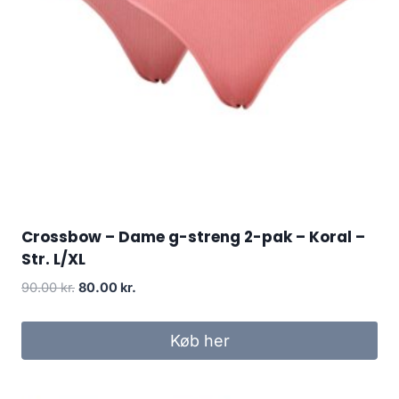
Crossbow – Dame g-streng 2-pak – Koral –
Str. L/XL
Original
Current
90.00
kr.
80.00
kr.
price
price
was:
is:
Køb her
90.00 kr..
80.00 kr..