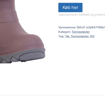
Køb her
(sponsoreret indhold og priser
Varenummer (SKU):
b2d647749b
Kategori:
Termostøvler
Tag:
Tøj, Termostøvler, DO