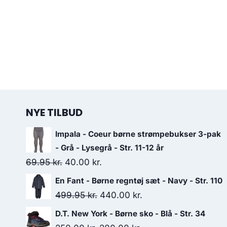
NYE TILBUD
Impala - Coeur børne strømpebukser 3-pak
- Grå - Lysegrå - Str. 11-12 år
Original
Current
69.95
kr.
40.00
kr.
price
price
En Fant - Børne regntøj sæt - Navy - Str. 110
was:
is:
Original
Current
499.95
kr.
440.00
kr.
69.95 kr..
40.00 kr..
price
price
D.T. New York - Børne sko - Blå - Str. 34
was:
is: