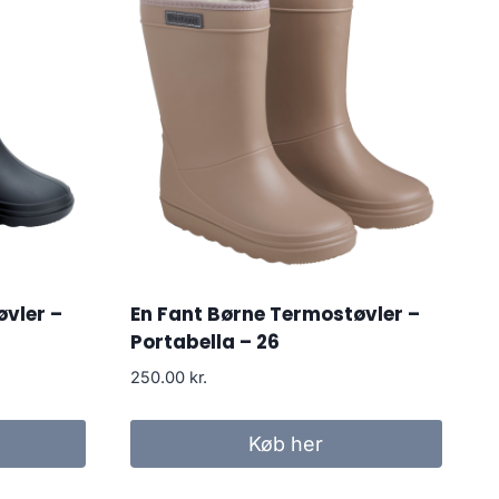
øvler –
En Fant Børne Termostøvler –
Portabella – 26
250.00
kr.
Køb her