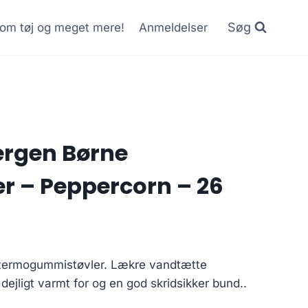
Søg
r om tøj og meget mere!
Anmeldelser
ergen Børne
r – Peppercorn – 26
 termogummistøvler. Lækre vandtætte
jligt varmt for og en god skridsikker bund..