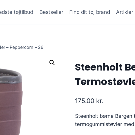
dste tøjtilbud
Bestseller
Find dit tøj brand
Artikle
er – Peppercorn – 26
Steenholt B
Termostøvle
175.00
kr.
Steenholt børne Bergen
termogummistøvler med de