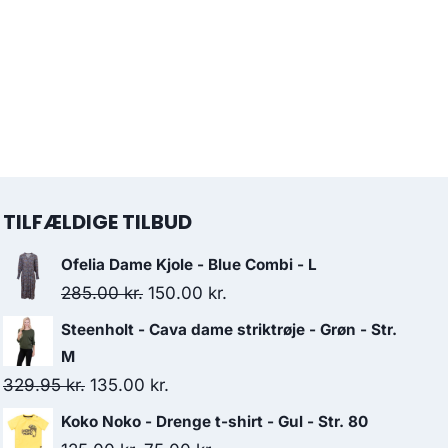
TILFÆLDIGE TILBUD
Ofelia Dame Kjole - Blue Combi - L
Original
Current
285.00
kr.
150.00
kr.
price
price
Steenholt - Cava dame striktrøje - Grøn - Str.
was:
is:
M
285.00 kr..
150.00 kr..
Original
Current
329.95
kr.
135.00
kr.
price
price
Koko Noko - Drenge t-shirt - Gul - Str. 80
was:
is: