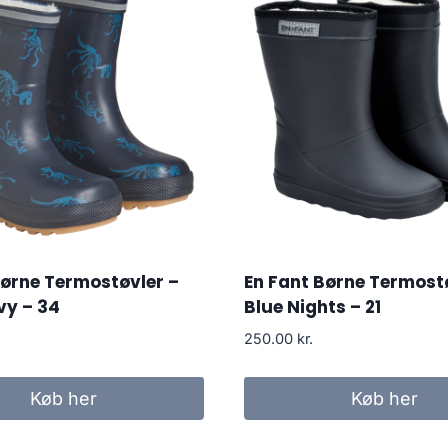
ørne Termostøvler –
En Fant Børne Termost
vy – 34
Blue Nights – 21
250.00
kr.
Køb her
Køb her