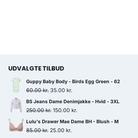
UDVALGTE TILBUD
Guppy Baby Body - Birds Egg Green - 62
Original
Current
60.00
kr.
35.00
kr.
price
price
BS Jeans Dame Denimjakke - Hvid - 3XL
was:
is:
Original
Current
250.00
kr.
150.00
kr.
60.00 kr..
35.00 kr..
price
price
Lulu's Drawer Mae Dame BH - Blush - M
was:
is:
Original
Current
85.00
kr.
25.00
kr.
250.00 kr..
150.00 kr..