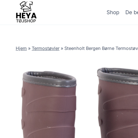
Skip
to
Shop
De be
content
Hjem
»
Termostøvler
»
Steenholt Bergen Børne Termostøvl