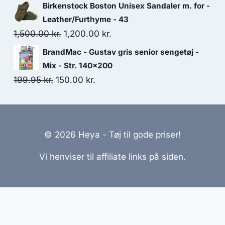
price
price
Birkenstock Boston Unisex Sandaler m. for -
was:
is:
Leather/Furthyme - 43
85.00 kr..
25.00 kr..
Original
Current
1,500.00
kr.
1,200.00
kr.
price
price
BrandMac - Gustav gris senior sengetøj -
was:
is:
Mix - Str. 140x200
1,500.00 kr..
1,200.00 kr..
Original
Current
199.95
kr.
150.00
kr.
price
price
was:
is:
199.95 kr..
150.00 kr..
© 2026 Heya - Tøj til gode priser!
Vi henviser til affiliate links på siden.
emmesider Til Salg
|
Hjemmeside Udvikling
|
Online Til