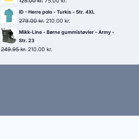
Original
Current
125.00
kr.
75.00
kr.
329.95 kr..
135.00 kr..
price
price
ID - Herre polo - Turkis - Str. 4XL
was:
is:
Original
Current
279.00
kr.
210.00
kr.
125.00 kr..
75.00 kr..
price
price
Mikk-Line - Børne gummistøvler - Army -
was:
is:
Str. 23
279.00 kr..
210.00 kr..
Original
Current
249.95
kr.
210.00
kr.
price
price
was:
is:
249.95 kr..
210.00 kr..
bud