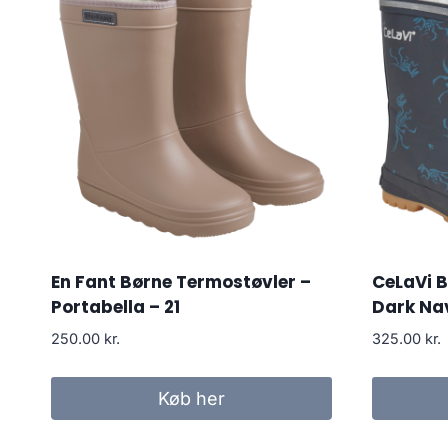
En Fant Børne Termostøvler –
CeLaVi B
Portabella – 21
Dark Na
250.00
kr.
325.00
kr.
Køb her