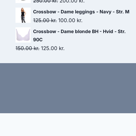
Original
Current
250.00
kr.
200.00
kr.
499.95 kr..
440.00 kr..
price
price
Crossbow - Dame leggings - Navy - Str. M
was:
is:
Original
Current
125.00
kr.
100.00
kr.
250.00 kr..
200.00 kr..
price
price
Crossbow - Dame blonde BH - Hvid - Str.
was:
is:
90C
125.00 kr..
100.00 kr..
Original
Current
150.00
kr.
125.00
kr.
price
price
was:
is:
150.00 kr..
125.00 kr..
Hj