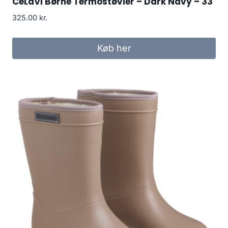
CeLaVi Børne Termostøvler – Dark Navy – 33
325.00
kr.
Køb her