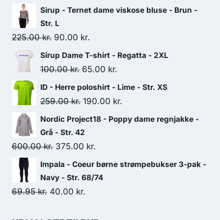
Sirup - Ternet dame viskose bluse - Brun -
Str. L
Original
Current
225.00
kr.
90.00
kr.
price
price
Sirup Dame T-shirt - Regatta - 2XL
was:
is:
Original
Current
100.00
kr.
65.00
kr.
225.00 kr..
90.00 kr..
price
price
ID - Herre poloshirt - Lime - Str. XS
was:
is:
Original
Current
259.00
kr.
190.00
kr.
100.00 kr..
65.00 kr..
price
price
Nordic Project18 - Poppy dame regnjakke -
was:
is:
Grå - Str. 42
259.00 kr..
190.00 kr..
Original
Current
600.00
kr.
375.00
kr.
price
price
Impala - Coeur børne strømpebukser 3-pak -
was:
is:
Navy - Str. 68/74
600.00 kr..
375.00 kr..
Original
Current
69.95
kr.
40.00
kr.
price
price