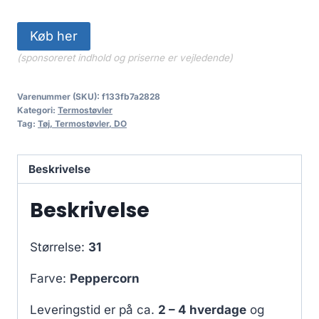
Køb her
(sponsoreret indhold og priserne er vejledende)
Varenummer (SKU):
f133fb7a2828
Kategori:
Termostøvler
Tag:
Tøj, Termostøvler, DO
Beskrivelse
Beskrivelse
Størrelse:
31
Farve:
Peppercorn
Leveringstid er på ca.
2 – 4 hverdage
og