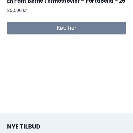
En Fant Børne Termostøvler – Portabella – 26
250.00
kr.
Køb her
NYE TILBUD