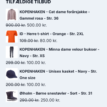
was:
is:
TILFÆLDIGE TILBUD
399.00 kr..
300.00 kr..
KOPENHAKEN - Cat dame forårsjakke -
Gammel rosa - Str. 36
Original
Current
900.00
kr.
500.00
kr.
price
price
ID - Herre t-shirt - Orange - Str. 2XL
was:
is:
Original
Current
109.00
kr.
80.00
kr.
900.00 kr..
500.00 kr..
price
price
KOPENHAKEN - Minna dame velour bukser -
was:
is:
Navy - Str. XS
109.00 kr..
80.00 kr..
Original
Current
299.00
kr.
100.00
kr.
price
price
KOPENHAKEN - Unisex kasket - Navy - Str.
was:
is:
One size
299.00 kr..
100.00 kr..
Original
Current
200.00
kr.
100.00
kr.
price
price
Ølholm - Børne snestøvler - Sort - Str. 31
was:
is:
Original
Current
290.00
kr.
250.00
kr.
200.00 kr..
100.00 kr..