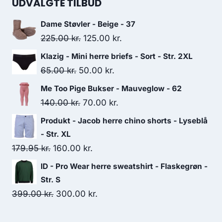
was:
is:
UDVALGTE TILBUD
69.95 kr..
40.00 kr..
Dame Støvler - Beige - 37
Original
Current
225.00
kr.
125.00
kr.
price
price
Klazig - Mini herre briefs - Sort - Str. 2XL
was:
is:
Original
Current
65.00
kr.
50.00
kr.
225.00 kr..
125.00 kr..
price
price
Me Too Pige Bukser - Mauveglow - 62
was:
is:
Original
Current
140.00
kr.
70.00
kr.
65.00 kr..
50.00 kr..
price
price
Produkt - Jacob herre chino shorts - Lyseblå
was:
is:
- Str. XL
140.00 kr..
70.00 kr..
Original
Current
179.95
kr.
160.00
kr.
price
price
ID - Pro Wear herre sweatshirt - Flaskegrøn -
was:
is:
Str. S
179.95 kr..
160.00 kr..
Original
Current
399.00
kr.
300.00
kr.
price
price