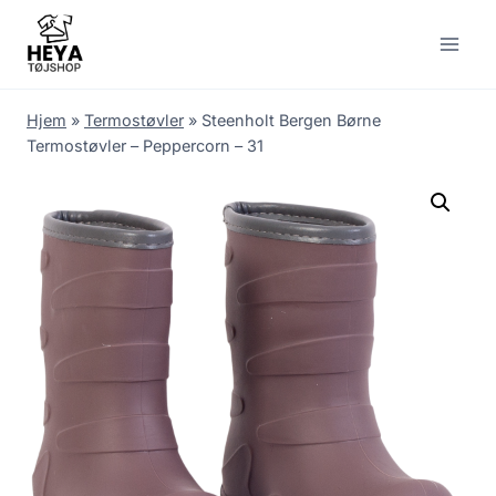
Skip
to
content
Hjem
»
Termostøvler
»
Steenholt Bergen Børne
Termostøvler – Peppercorn – 31