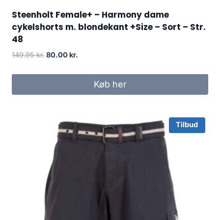
Steenholt Female+ – Harmony dame
cykelshorts m. blondekant +Size – Sort – Str.
48
Original
Current
149.95
kr.
80.00
kr.
price
price
was:
is:
Køb her
149.95 kr..
80.00 kr..
Tilbud