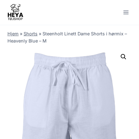
Skip
to
content
Hjem
»
Shorts
»
Steenholt Linett Dame Shorts i hørmix –
Heavenly Blue – M