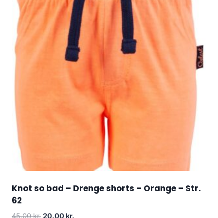
Knot so bad – Drenge shorts – Orange – Str.
62
Original
Current
45.00
kr.
20.00
kr.