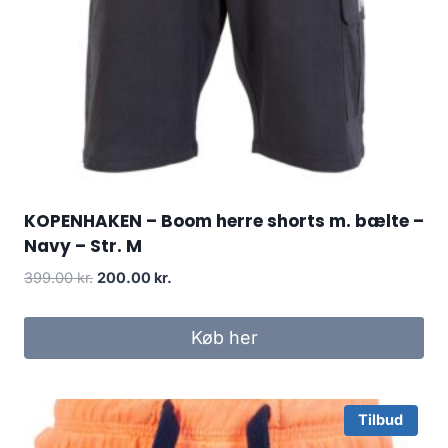
KOPENHAKEN – Boom herre shorts m. bælte –
Navy – Str. M
Original
Current
399.00
kr.
200.00
kr.
price
price
was:
is:
Køb her
399.00 kr..
200.00 kr..
Tilbud