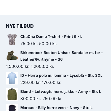
NYE TILBUD
ChaCha Dame T-shirt - Print 5 - L
Original
Current
75.00
kr.
50.00
kr.
price
price
Birkenstock Boston Unisex Sandaler m. for -
was:
is:
Leather/Furthyme - 36
75.00 kr..
50.00 kr..
Original
Current
1,500.00
kr.
1,200.00
kr.
price
price
ID - Herre polo m. lomme - Lyseblå - Str. 3XL
was:
is:
Original
Current
229.00
kr.
170.00
kr.
1,500.00 kr..
1,200.00 kr..
price
price
Blend - Letvægts herre jakke - Army - Str. L
was:
is:
Original
Current
300.00
kr.
250.00
kr.
229.00 kr..
170.00 kr..
price
price
Marcus - Billy herre vest - Navy - Str. L