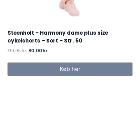
Steenholt – Harmony dame plus size
cykelshorts – Sort – Str. 50
Original
Current
119.95
kr.
80.00
kr.
price
price
was:
is:
Køb her
119.95 kr..
80.00 kr..