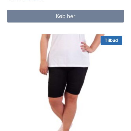
price
price
was:
is:
Køb her
45.00 kr..
20.00 kr..
Tilbud