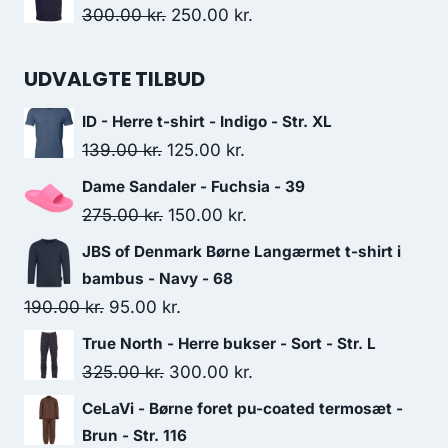
was:
is:
Original
Current
300.00
kr.
250.00
kr.
300.00 kr..
250.00 kr..
price
price
was:
is:
UDVALGTE TILBUD
300.00 kr..
250.00 kr..
ID - Herre t-shirt - Indigo - Str. XL
Original
Current
139.00
kr.
125.00
kr.
price
price
Dame Sandaler - Fuchsia - 39
was:
is:
Original
Current
275.00
kr.
150.00
kr.
139.00 kr..
125.00 kr..
price
price
JBS of Denmark Børne Langærmet t-shirt i
was:
is:
bambus - Navy - 68
275.00 kr..
150.00 kr..
Original
Current
190.00
kr.
95.00
kr.
price
price
True North - Herre bukser - Sort - Str. L
was:
is:
Original
Current
325.00
kr.
300.00
kr.
190.00 kr..
95.00 kr..
price
price
CeLaVi - Børne foret pu-coated termosæt -
was:
is:
Brun - Str. 116