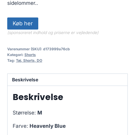
sidelommer..
Køb her
(sponsoreret indhold og priserne er vejledende)
Varenummer (SKU):
d173999a76cb
Kategori:
Shorts
Tag:
Tøj, Shorts, DO
Beskrivelse
Beskrivelse
Størrelse:
M
Farve:
Heavenly Blue