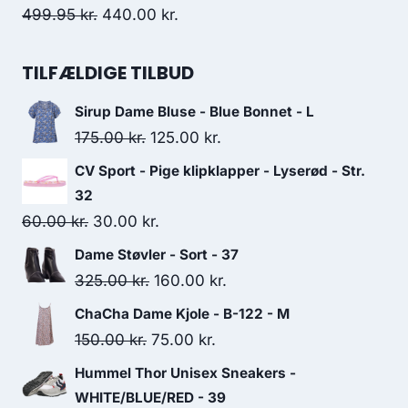
325.00 kr..
300.00 kr..
Original
Current
499.95
kr.
440.00
kr.
price
price
was:
is:
TILFÆLDIGE TILBUD
499.95 kr..
440.00 kr..
Sirup Dame Bluse - Blue Bonnet - L
Original
Current
175.00
kr.
125.00
kr.
price
price
CV Sport - Pige klipklapper - Lyserød - Str.
was:
is:
32
175.00 kr..
125.00 kr..
Original
Current
60.00
kr.
30.00
kr.
price
price
Dame Støvler - Sort - 37
was:
is:
Original
Current
325.00
kr.
160.00
kr.
60.00 kr..
30.00 kr..
price
price
ChaCha Dame Kjole - B-122 - M
was:
is:
Original
Current
150.00
kr.
75.00
kr.
325.00 kr..
160.00 kr..
price
price
Hummel Thor Unisex Sneakers -
was:
is:
WHITE/BLUE/RED - 39