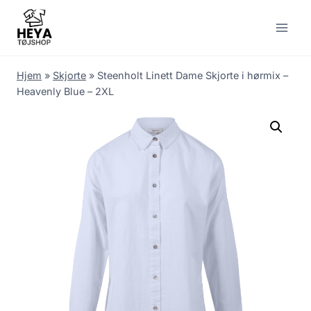
Skip
to
content
Hjem
»
Skjorte
»
Steenholt Linett Dame Skjorte i hørmix –
Heavenly Blue – 2XL