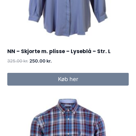
NN – Skjorte m. plisse – Lyseblå – Str. L
Original
Current
325.00
kr.
250.00
kr.
price
price
was:
is:
Køb her
325.00 kr..
250.00 kr..