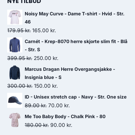
NYE TILBUD
Noisy May Curve - Dame T-shirt - Hvid - Str.
46
Original
Current
179.95
kr.
165.00
kr.
price
price
Carnét - Krep-8070 herre skjorte slim fit - Blå
was:
is:
- Str. S
179.95 kr..
165.00 kr..
Original
Current
399.95
kr.
250.00
kr.
price
price
Marcus Dragan Herre Overgangsjakke -
was:
is:
Insignia blue - S
399.95 kr..
250.00 kr..
Original
Current
300.00
kr.
150.00
kr.
price
price
ID - Unisex stretch cap - Navy - Str. One size
was:
is:
Original
Current
89.00
kr.
70.00
kr.
300.00 kr..
150.00 kr..
price
price
Me Too Baby Body - Chalk Pink - 80
was:
is:
Original
Current
180.00
kr.
90.00
kr.
89.00 kr..
70.00 kr..
price
price