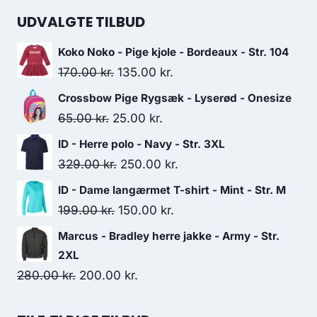
was:
is:
UDVALGTE TILBUD
180.00 kr..
90.00 kr..
Koko Noko - Pige kjole - Bordeaux - Str. 104
Original
Current
170.00
kr.
135.00
kr.
price
price
Crossbow Pige Rygsæk - Lyserød - Onesize
was:
is:
Original
Current
65.00
kr.
25.00
kr.
170.00 kr..
135.00 kr..
price
price
ID - Herre polo - Navy - Str. 3XL
was:
is:
Original
Current
329.00
kr.
250.00
kr.
65.00 kr..
25.00 kr..
price
price
ID - Dame langærmet T-shirt - Mint - Str. M
was:
is:
Original
Current
199.00
kr.
150.00
kr.
329.00 kr..
250.00 kr..
price
price
Marcus - Bradley herre jakke - Army - Str.
was:
is:
2XL
199.00 kr..
150.00 kr..
Original
Current
280.00
kr.
200.00
kr.
price
price