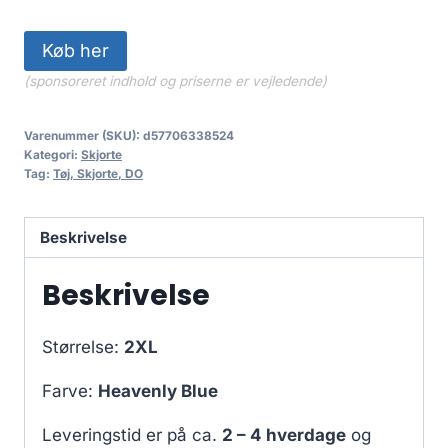
Køb her
(sponsoreret indhold og priserne er vejledende)
Varenummer (SKU):
d57706338524
Kategori:
Skjorte
Tag:
Tøj, Skjorte, DO
Beskrivelse
Beskrivelse
Størrelse:
2XL
Farve:
Heavenly Blue
Leveringstid er på ca.
2 – 4 hverdage
og