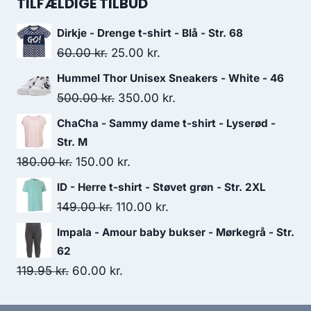
was:
is:
TILFÆLDIGE TILBUD
280.00 kr..
200.00 kr..
Dirkje - Drenge t-shirt - Blå - Str. 68
Original
Current
60.00
kr.
25.00
kr.
price
price
Hummel Thor Unisex Sneakers - White - 46
was:
is:
Original
Current
500.00
kr.
350.00
kr.
60.00 kr..
25.00 kr..
price
price
ChaCha - Sammy dame t-shirt - Lyserød -
was:
is:
Str. M
500.00 kr..
350.00 kr..
Original
Current
180.00
kr.
150.00
kr.
price
price
ID - Herre t-shirt - Støvet grøn - Str. 2XL
was:
is:
Original
Current
149.00
kr.
110.00
kr.
180.00 kr..
150.00 kr..
price
price
Impala - Amour baby bukser - Mørkegrå - Str.
was:
is:
62
149.00 kr..
110.00 kr..
Original
Current
119.95
kr.
60.00
kr.
price
price