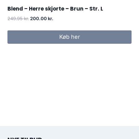
Blend – Herre skjorte – Brun – Str. L
Original
Current
249.95
kr.
200.00
kr.
price
price
was:
is:
Køb her
249.95 kr..
200.00 kr..