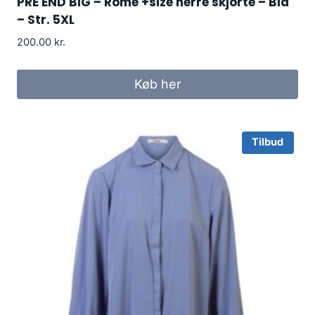
PRE END BIG – Rome +size herre skjorte – Blå
– Str. 5XL
200.00
kr.
Køb her
Tilbud