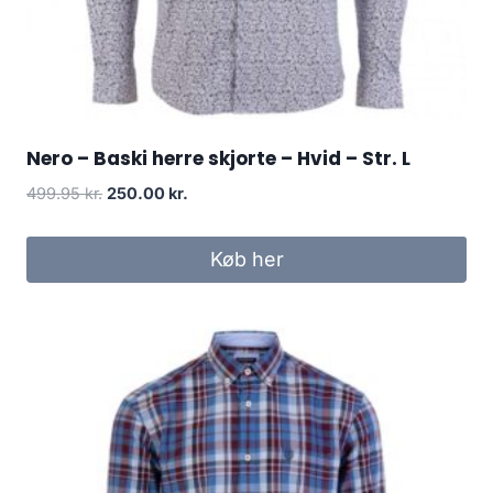
Nero – Baski herre skjorte – Hvid – Str. L
Original
Current
499.95
kr.
250.00
kr.
price
price
was:
is:
Køb her
499.95 kr..
250.00 kr..