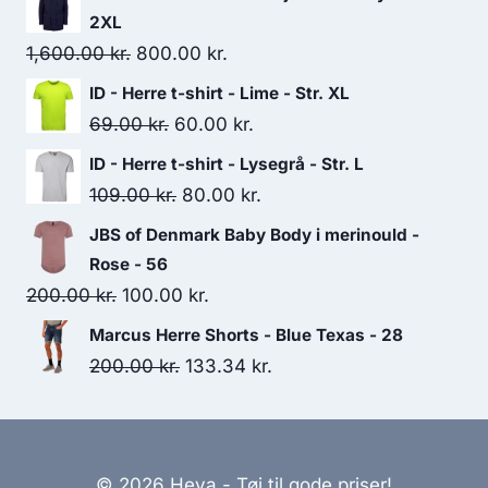
2XL
Original
Current
1,600.00
kr.
800.00
kr.
price
price
ID - Herre t-shirt - Lime - Str. XL
was:
is:
Original
Current
69.00
kr.
60.00
kr.
1,600.00 kr..
800.00 kr..
price
price
ID - Herre t-shirt - Lysegrå - Str. L
was:
is:
Original
Current
109.00
kr.
80.00
kr.
69.00 kr..
60.00 kr..
price
price
JBS of Denmark Baby Body i merinould -
was:
is:
Rose - 56
109.00 kr..
80.00 kr..
Original
Current
200.00
kr.
100.00
kr.
price
price
Marcus Herre Shorts - Blue Texas - 28
was:
is:
Original
Current
200.00
kr.
133.34
kr.
200.00 kr..
100.00 kr..
price
price
was:
is:
200.00 kr..
133.34 kr..
© 2026 Heya - Tøj til gode priser!