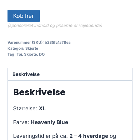
Køb her
(sponsoreret indhold og priserne er vejledende)
Varenummer (SKU):
b285fc1a78ea
Kategori:
Skjorte
Tag:
Tøj, Skjorte, DO
Beskrivelse
Beskrivelse
Størrelse:
XL
Farve:
Heavenly Blue
Leveringstid er på ca.
2 – 4 hverdage
og