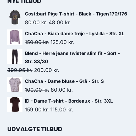
NYE TILBUD
Cost:bart Pige T-shirt - Black - Tiger/170/176
Original
Current
80.00
kr.
48.00
kr.
price
price
ChaCha - Biara dame trøje - Lyslilla - Str. XL
was:
is:
Original
Current
150.00
kr.
125.00
kr.
80.00 kr..
48.00 kr..
price
price
Blend - Herre jeans twister slim fit - Sort -
was:
is:
Str. 33/30
150.00 kr..
125.00 kr..
Original
Current
399.95
kr.
200.00
kr.
price
price
ChaCha - Dame bluse - Grå - Str. S
was:
is:
Original
Current
100.00
kr.
80.00
kr.
399.95 kr..
200.00 kr..
price
price
ID - Dame T-shirt - Bordeaux - Str. 3XL
was:
is:
Original
Current
159.00
kr.
115.00
kr.
100.00 kr..
80.00 kr..
price
price
was:
is:
UDVALGTE TILBUD