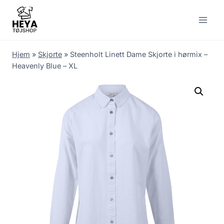
Skip
to
content
Hjem
»
Skjorte
»
Steenholt Linett Dame Skjorte i hørmix –
Heavenly Blue – XL