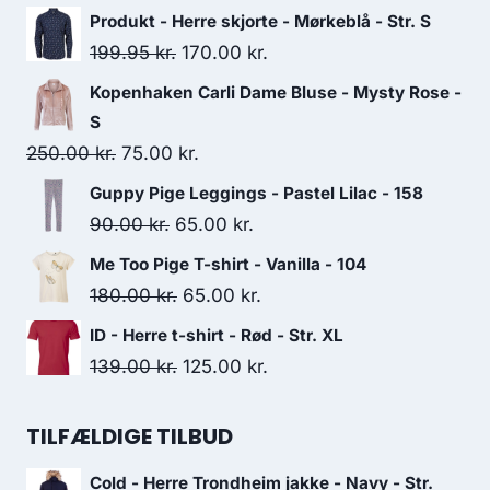
159.00 kr..
115.00 kr..
Produkt - Herre skjorte - Mørkeblå - Str. S
Original
Current
199.95
kr.
170.00
kr.
price
price
Kopenhaken Carli Dame Bluse - Mysty Rose -
was:
is:
S
199.95 kr..
170.00 kr..
Original
Current
250.00
kr.
75.00
kr.
price
price
Guppy Pige Leggings - Pastel Lilac - 158
was:
is:
Original
Current
90.00
kr.
65.00
kr.
250.00 kr..
75.00 kr..
price
price
Me Too Pige T-shirt - Vanilla - 104
was:
is:
Original
Current
180.00
kr.
65.00
kr.
90.00 kr..
65.00 kr..
price
price
ID - Herre t-shirt - Rød - Str. XL
was:
is:
Original
Current
139.00
kr.
125.00
kr.
180.00 kr..
65.00 kr..
price
price
was:
is:
TILFÆLDIGE TILBUD
139.00 kr..
125.00 kr..
Cold - Herre Trondheim jakke - Navy - Str.