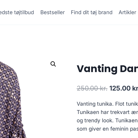
dste tøjtilbud
Bestseller
Find dit tøj brand
Artikle
Vanting Dam
Original
250.00
kr.
125.00
kr
price
Vanting tunika. Flot tuni
was:
Tunikaen har trekvart ær
250.00 kr
og trendy look. Tunikaen
som giver en feminin pas