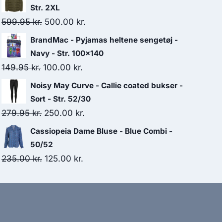
was:
is:
Str. 2XL
90.00 kr..
75.00 kr..
Original
Current
599.95
kr.
500.00
kr.
price
price
BrandMac - Pyjamas heltene sengetøj -
was:
is:
Navy - Str. 100x140
599.95 kr..
500.00 kr..
Original
Current
149.95
kr.
100.00
kr.
price
price
Noisy May Curve - Callie coated bukser -
was:
is:
Sort - Str. 52/30
149.95 kr..
100.00 kr..
Original
Current
279.95
kr.
250.00
kr.
price
price
Cassiopeia Dame Bluse - Blue Combi -
was:
is:
50/52
279.95 kr..
250.00 kr..
Original
Current
235.00
kr.
125.00
kr.
price
price
was:
is:
235.00 kr..
125.00 kr..