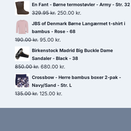
price
price
En Fant - Børne termostøvler - Army - Str. 32
was:
is:
Original
Current
329.95
kr.
250.00
kr.
99.95 kr..
50.00 kr..
price
price
JBS of Denmark Børne Langærmet t-shirt i
was:
is:
bambus - Rose - 68
329.95 kr..
250.00 kr..
Original
Current
190.00
kr.
95.00
kr.
price
price
Birkenstock Madrid Big Buckle Dame
was:
is:
Sandaler - Black - 38
190.00 kr..
95.00 kr..
Original
Current
850.00
kr.
680.00
kr.
price
price
Crossbow - Herre bambus boxer 2-pak -
was:
is:
Navy/Sand - Str. L
850.00 kr..
680.00 kr..
Original
Current
135.00
kr.
125.00
kr.
price
price
was:
is:
135.00 kr..
125.00 kr..