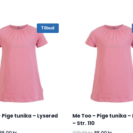
Tilbud
 Pige tunika – Lyserød
Me Too – Pige tunika –
– Str. 110
Original
Current
Original
Current
88.00
kr.
220.00
kr.
88.00
kr.