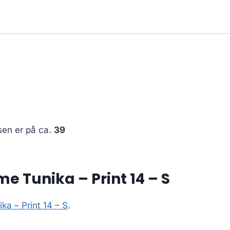
sen er på ca.
39
 Tunika – Print 14 – S
a – Print 14 – S
.