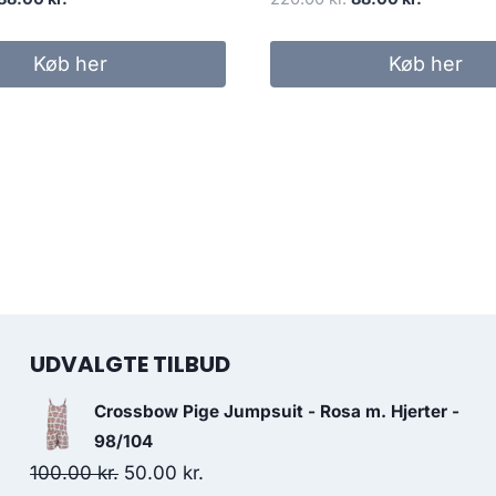
price
price
price
price
was:
is:
was:
is:
Køb her
Køb her
220.00 kr..
88.00 kr..
220.00 kr..
88.00 kr..
UDVALGTE TILBUD
Crossbow Pige Jumpsuit - Rosa m. Hjerter -
98/104
Original
Current
100.00
kr.
50.00
kr.