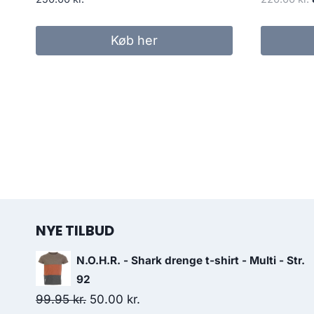
Køb her
NYE TILBUD
N.O.H.R. - Shark drenge t-shirt - Multi - Str.
92
Original
Current
99.95
kr.
50.00
kr.