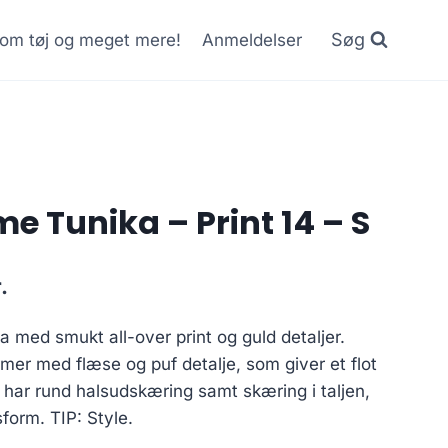
Søg
r om tøj og meget mere!
Anmeldelser
e Tunika – Print 14 – S
Current
.
price
ka med smukt all-over print og guld detaljer.
is:
mer med flæse og puf detalje, som giver et flot
..
125.00 kr..
 har rund halsudskæring samt skæring i taljen,
form. TIP: Style.