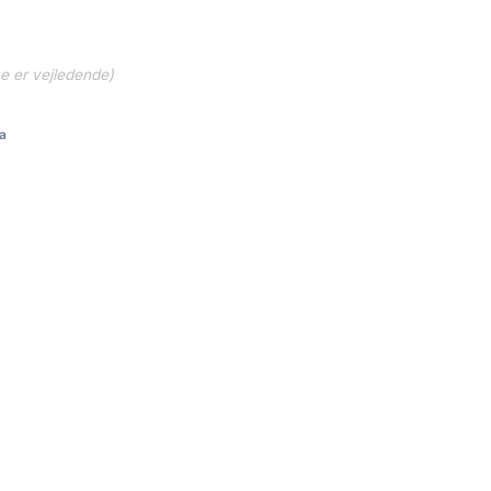
ne er vejledende)
a