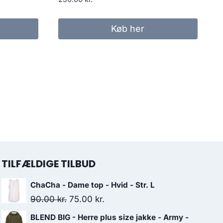
Køb her
TILFÆLDIGE TILBUD
ChaCha - Dame top - Hvid - Str. L
Original
Current
90.00
kr.
75.00
kr.
price
price
BLEND BIG - Herre plus size jakke - Army -