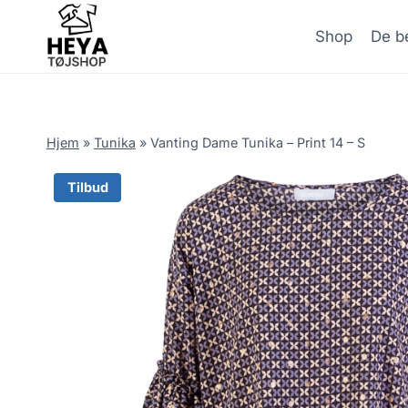
Skip
to
Shop
De be
content
Hjem
»
Tunika
»
Vanting Dame Tunika – Print 14 – S
Tilbud