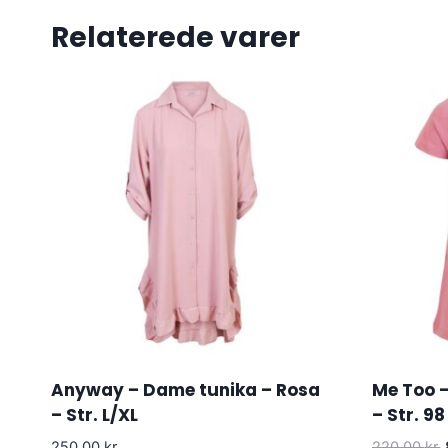
Relaterede varer
Anyway – Dame tunika – Rosa
Me Too –
– Str. L/XL
– Str. 98
250.00
kr.
220.00
kr.