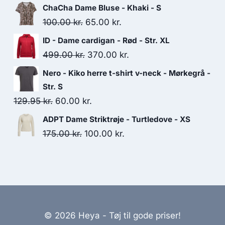
price
price
ChaCha Dame Bluse - Khaki - S
was:
is:
Original
Current
100.00
kr.
65.00
kr.
100.00 kr..
50.00 kr..
price
price
ID - Dame cardigan - Rød - Str. XL
was:
is:
Original
Current
499.00
kr.
370.00
kr.
100.00 kr..
65.00 kr..
price
price
Nero - Kiko herre t-shirt v-neck - Mørkegrå -
was:
is:
Str. S
499.00 kr..
370.00 kr..
Original
Current
129.95
kr.
60.00
kr.
price
price
ADPT Dame Striktrøje - Turtledove - XS
was:
is:
Original
Current
175.00
kr.
100.00
kr.
129.95 kr..
60.00 kr..
price
price
was:
is:
175.00 kr..
100.00 kr..
© 2026 Heya - Tøj til gode priser!