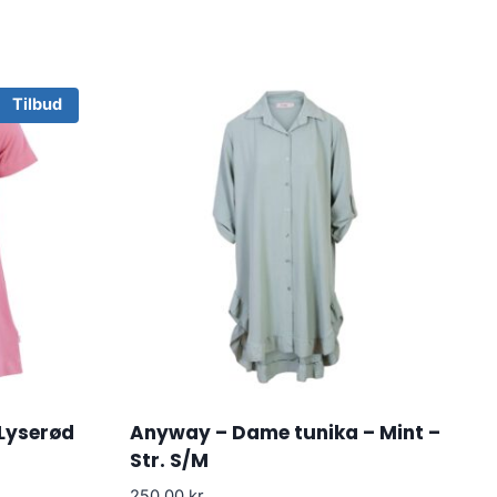
Tilbud
 Lyserød
Anyway – Dame tunika – Mint –
Str. S/M
250.00
kr.