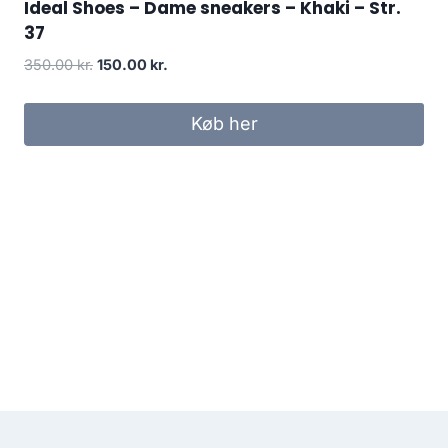
Ideal Shoes – Dame sneakers – Khaki – Str.
37
Original
Current
350.00
kr.
150.00
kr.
price
price
was:
is:
Køb her
350.00 kr..
150.00 kr..