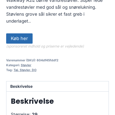
Walkway Aziz børne vandrestøvler. Super fede
vandrestøvler med god sål og snørelukning.
Støvlens grove sål sikrer et fast greb i
underlaget..
Køb her
(sponsoreret indhold og priserne er vejledende)
Varenummer (SKU):
604df45fddf2
Kategori:
Støvler
Tag:
Tøj, Støvler, DO
Beskrivelse
Beskrivelse
Størrelse:
29