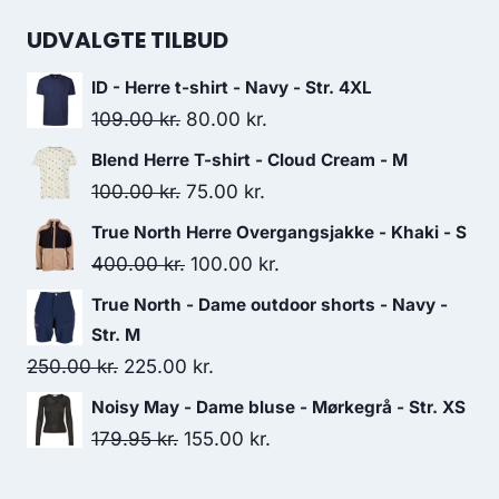
price
price
was:
is:
UDVALGTE TILBUD
230.00 kr..
150.00 kr..
ID - Herre t-shirt - Navy - Str. 4XL
Original
Current
109.00
kr.
80.00
kr.
price
price
Blend Herre T-shirt - Cloud Cream - M
was:
is:
Original
Current
100.00
kr.
75.00
kr.
109.00 kr..
80.00 kr..
price
price
True North Herre Overgangsjakke - Khaki - S
was:
is:
Original
Current
400.00
kr.
100.00
kr.
100.00 kr..
75.00 kr..
price
price
True North - Dame outdoor shorts - Navy -
was:
is:
Str. M
400.00 kr..
100.00 kr..
Original
Current
250.00
kr.
225.00
kr.
price
price
Noisy May - Dame bluse - Mørkegrå - Str. XS
was:
is:
Original
Current
179.95
kr.
155.00
kr.
250.00 kr..
225.00 kr..
price
price