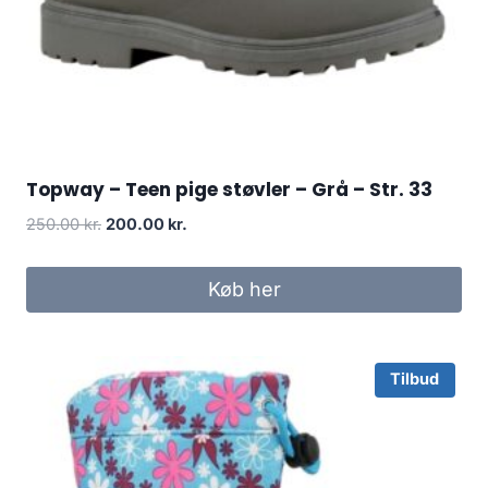
Topway – Teen pige støvler – Grå – Str. 33
Original
Current
250.00
kr.
200.00
kr.
price
price
was:
is:
Køb her
250.00 kr..
200.00 kr..
Tilbud