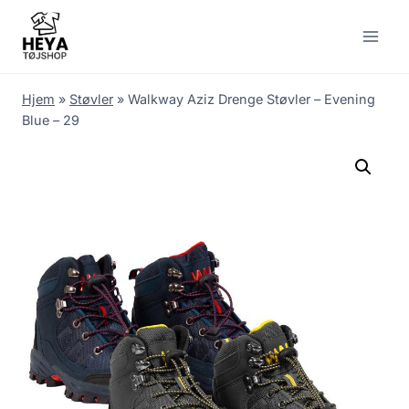
Skip
to
content
Hjem
»
Støvler
»
Walkway Aziz Drenge Støvler – Evening
Blue – 29