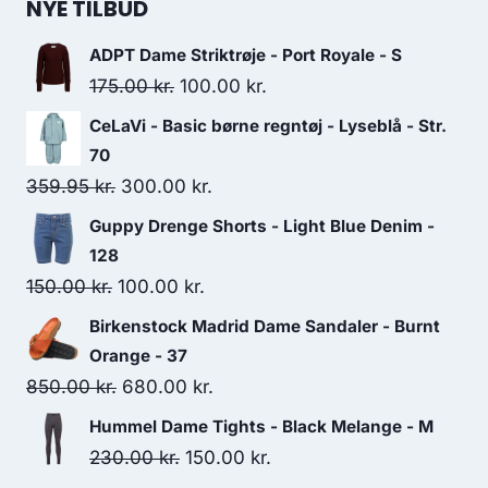
NYE TILBUD
ADPT Dame Striktrøje - Port Royale - S
Original
Current
175.00
kr.
100.00
kr.
price
price
CeLaVi - Basic børne regntøj - Lyseblå - Str.
was:
is:
70
175.00 kr..
100.00 kr..
Original
Current
359.95
kr.
300.00
kr.
price
price
Guppy Drenge Shorts - Light Blue Denim -
was:
is:
128
359.95 kr..
300.00 kr..
Original
Current
150.00
kr.
100.00
kr.
price
price
Birkenstock Madrid Dame Sandaler - Burnt
was:
is:
Orange - 37
150.00 kr..
100.00 kr..
Original
Current
850.00
kr.
680.00
kr.
price
price
Hummel Dame Tights - Black Melange - M
was:
is:
Original
Current
230.00
kr.
150.00
kr.
850.00 kr..
680.00 kr..