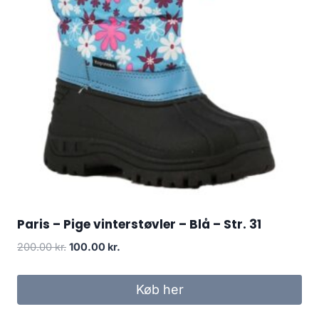
Paris – Pige vinterstøvler – Blå – Str. 31
Original
Current
200.00
kr.
100.00
kr.
price
price
was:
is:
Køb her
200.00 kr..
100.00 kr..