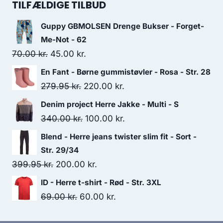
was:
is:
TILFÆLDIGE TILBUD
179.95 kr..
155.00 kr..
Guppy GBMOLSEN Drenge Bukser - Forget-
Me-Not - 62
Original
Current
70.00
kr.
45.00
kr.
price
price
En Fant - Børne gummistøvler - Rosa - Str. 28
was:
is:
Original
Current
279.95
kr.
220.00
kr.
70.00 kr..
45.00 kr..
price
price
Denim project Herre Jakke - Multi - S
was:
is:
Original
Current
340.00
kr.
100.00
kr.
279.95 kr..
220.00 kr..
price
price
Blend - Herre jeans twister slim fit - Sort -
was:
is:
Str. 29/34
340.00 kr..
100.00 kr..
Original
Current
399.95
kr.
200.00
kr.
price
price
ID - Herre t-shirt - Rød - Str. 3XL
was:
is:
Original
Current
69.00
kr.
60.00
kr.
399.95 kr..
200.00 kr..
price
price