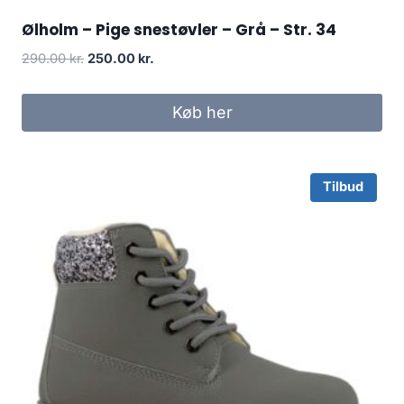
Ølholm – Pige snestøvler – Grå – Str. 34
Original
Current
290.00
kr.
250.00
kr.
price
price
was:
is:
Køb her
290.00 kr..
250.00 kr..
Tilbud