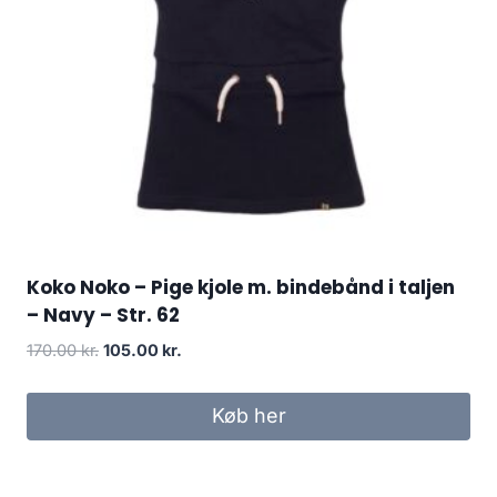
Koko Noko – Pige kjole m. bindebånd i taljen
– Navy – Str. 62
Original
Current
170.00
kr.
105.00
kr.
price
price
was:
is:
Køb her
170.00 kr..
105.00 kr..