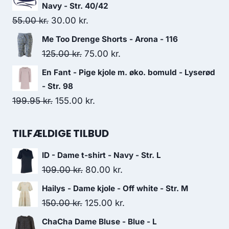
was:
is:
Navy - Str. 40/42
170.00 kr..
75.00 kr..
Original
Current
55.00
kr.
30.00
kr.
price
price
Me Too Drenge Shorts - Arona - 116
was:
is:
Original
Current
125.00
kr.
75.00
kr.
55.00 kr..
30.00 kr..
price
price
En Fant - Pige kjole m. øko. bomuld - Lyserød
was:
is:
- Str. 98
125.00 kr..
75.00 kr..
Original
Current
199.95
kr.
155.00
kr.
price
price
was:
is:
TILFÆLDIGE TILBUD
199.95 kr..
155.00 kr..
ID - Dame t-shirt - Navy - Str. L
Original
Current
109.00
kr.
80.00
kr.
price
price
Hailys - Dame kjole - Off white - Str. M
was:
is:
Original
Current
150.00
kr.
125.00
kr.
109.00 kr..
80.00 kr..
price
price
ChaCha Dame Bluse - Blue - L