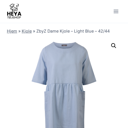
Skip
to
content
Hjem
»
Kjole
»
ZbyZ Dame Kjole – Light Blue – 42/44