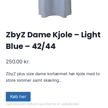
ZbyZ Dame Kjole – Light
Blue – 42/44
250.00
kr.
ZbyZ plus size dame kortærmet hør kjole med to
store lommer samt skæring..
Køb her
(sponsoreret indhold og priserne er vejledende)