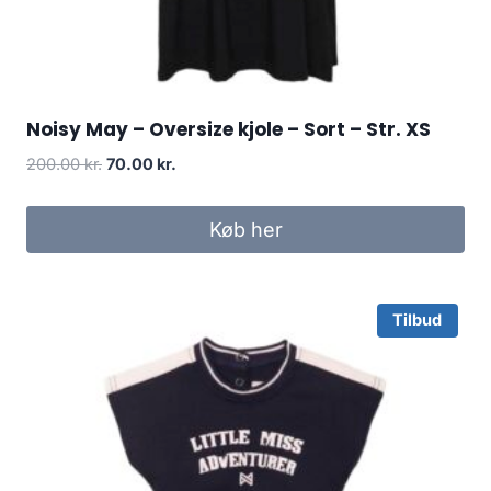
Noisy May – Oversize kjole – Sort – Str. XS
Original
Current
200.00
kr.
70.00
kr.
price
price
was:
is:
Køb her
200.00 kr..
70.00 kr..
Tilbud