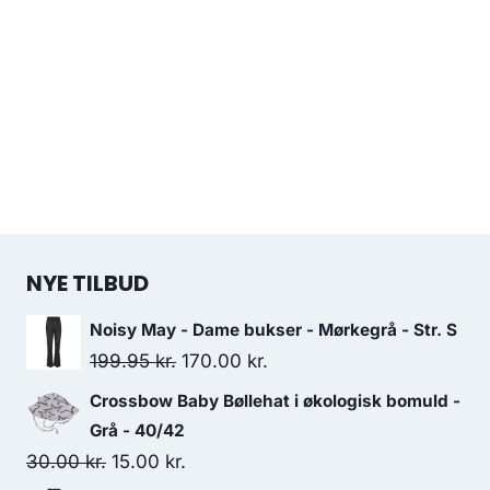
NYE TILBUD
Noisy May - Dame bukser - Mørkegrå - Str. S
Original
Current
199.95
kr.
170.00
kr.
price
price
Crossbow Baby Bøllehat i økologisk bomuld -
was:
is:
Grå - 40/42
199.95 kr..
170.00 kr..
Original
Current
30.00
kr.
15.00
kr.