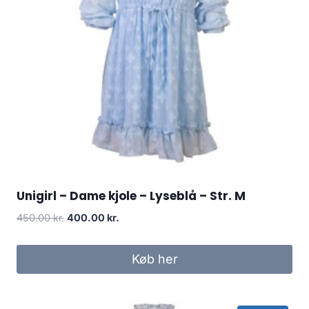
Unigirl – Dame kjole – Lyseblå – Str. M
Original
Current
450.00
kr.
400.00
kr.
price
price
was:
is:
Køb her
450.00 kr..
400.00 kr..