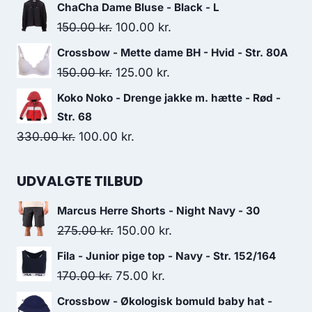
price
price
ChaCha Dame Bluse - Black - L
was:
is:
Original
Current
150.00
kr.
100.00
kr.
30.00 kr..
15.00 kr..
price
price
Crossbow - Mette dame BH - Hvid - Str. 80A
was:
is:
Original
Current
150.00
kr.
125.00
kr.
150.00 kr..
100.00 kr..
price
price
Koko Noko - Drenge jakke m. hætte - Rød -
was:
is:
Str. 68
150.00 kr..
125.00 kr..
Original
Current
330.00
kr.
100.00
kr.
price
price
was:
is:
UDVALGTE TILBUD
330.00 kr..
100.00 kr..
Marcus Herre Shorts - Night Navy - 30
Original
Current
275.00
kr.
150.00
kr.
price
price
Fila - Junior pige top - Navy - Str. 152/164
was:
is:
Original
Current
170.00
kr.
75.00
kr.
275.00 kr..
150.00 kr..
price
price
Crossbow - Økologisk bomuld baby hat -