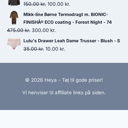
was:
is:
Original
Current
150.00
kr.
100.00
kr.
150.00 kr..
125.00 kr..
price
price
Mikk-line Børne Termodragt m. BIONIC-
was:
is:
FINISHÂ® ECO coating - Forest Night - 74
150.00 kr..
100.00 kr..
Original
Current
475.00
kr.
300.00
kr.
price
price
Lulu's Drawer Leah Dame Trusser - Blush - S
was:
is:
Original
Current
35.00
kr.
10.00
kr.
475.00 kr..
300.00 kr..
price
price
was:
is:
35.00 kr..
10.00 kr..
© 2026 Heya - Tøj til gode priser!
Vi henviser til affiliate links på siden.
Hjemmesider Til Salg
|
Hjemmeside Udvikling
|
Online
Tilbud