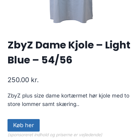
ZbyZ Dame Kjole – Light
Blue – 54/56
250.00
kr.
ZbyZ plus size dame kortærmet hør kjole med to
store lommer samt skæring..
Køb her
(sponsoreret indhold og priserne er vejledende)