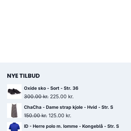
NYE TILBUD
Oxide sko - Sort - Str. 36
Original
Current
300.00
kr.
225.00
kr.
price
price
ChaCha - Dame strap kjole - Hvid - Str. S
was:
is:
Original
Current
150.00
kr.
125.00
kr.
300.00 kr..
225.00 kr..
price
price
ID - Herre polo m. lomme - Kongeblå - Str. S