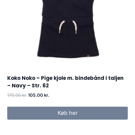
Koko Noko – Pige kjole m. bindebånd i taljen
– Navy – Str. 62
Original
Current
170.00
kr.
105.00
kr.
price
price
was:
is:
Køb her
170.00 kr..
105.00 kr..