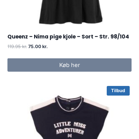
Queenz – Nima pige kjole – Sort – Str. 98/104
Original
Current
119.95
kr.
75.00
kr.
price
price
was:
is:
Køb her
119.95 kr..
75.00 kr..
Tilbud