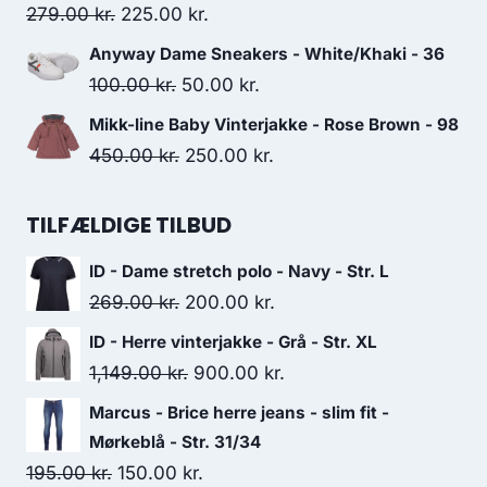
279.00 kr..
210.00 kr..
Original
Current
279.00
kr.
225.00
kr.
price
price
Anyway Dame Sneakers - White/Khaki - 36
was:
is:
Original
Current
100.00
kr.
50.00
kr.
279.00 kr..
225.00 kr..
price
price
Mikk-line Baby Vinterjakke - Rose Brown - 98
was:
is:
Original
Current
450.00
kr.
250.00
kr.
100.00 kr..
50.00 kr..
price
price
was:
is:
TILFÆLDIGE TILBUD
450.00 kr..
250.00 kr..
ID - Dame stretch polo - Navy - Str. L
Original
Current
269.00
kr.
200.00
kr.
price
price
ID - Herre vinterjakke - Grå - Str. XL
was:
is:
Original
Current
1,149.00
kr.
900.00
kr.
269.00 kr..
200.00 kr..
price
price
Marcus - Brice herre jeans - slim fit -
was:
is:
Mørkeblå - Str. 31/34
1,149.00 kr..
900.00 kr..
Original
Current
195.00
kr.
150.00
kr.