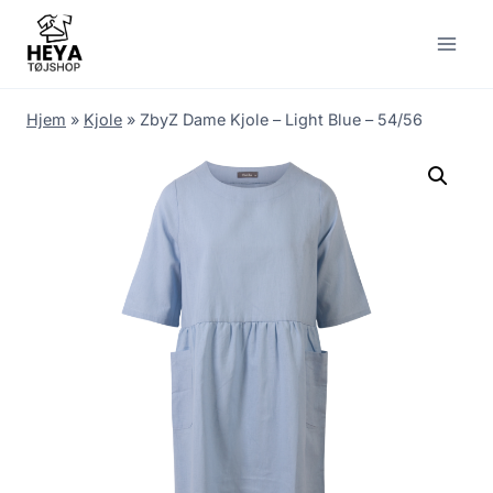
Skip
to
content
Hjem
»
Kjole
»
ZbyZ Dame Kjole – Light Blue – 54/56