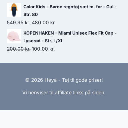
price
price
Color Kids - Børne regntøj sæt m. for - Gul -
was:
is:
Str. 80
195.00 kr..
150.00 kr..
Original
Current
549.95
kr.
480.00
kr.
price
price
KOPENHAKEN - Miami Unisex Flex Fit Cap -
was:
is:
Lyserød - Str. L/XL
549.95 kr..
480.00 kr..
Original
Current
200.00
kr.
100.00
kr.
price
price
was:
is:
200.00 kr..
100.00 kr..
© 2026 Heya - Tøj til gode priser!
Vi henviser til affiliate links på siden.
Hjemmesider Til Salg
|
Hjemmeside Udvikling
|
Online
Tilbud