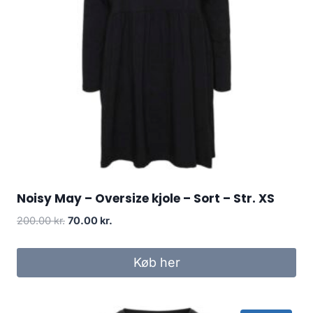
Noisy May – Oversize kjole – Sort – Str. XS
Original
Current
200.00
kr.
70.00
kr.
price
price
was:
is:
Køb her
200.00 kr..
70.00 kr..