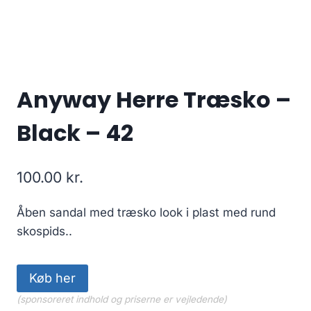
Anyway Herre Træsko –
Black – 42
100.00
kr.
Åben sandal med træsko look i plast med rund
skospids..
Køb her
(sponsoreret indhold og priserne er vejledende)