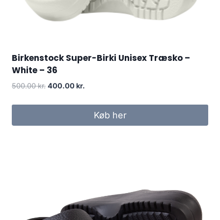
Birkenstock Super-Birki Unisex Træsko –
White – 36
Original
Current
500.00
kr.
400.00
kr.
price
price
was:
is:
Køb her
500.00 kr..
400.00 kr..