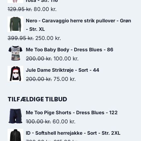
rosa - Str. 116
380.00 kr..
300.00 kr..
Original
Current
129.95
kr.
80.00
kr.
price
price
Nero - Caravaggio herre strik pullover - Grøn
was:
is:
- Str. XL
129.95 kr..
80.00 kr..
Original
Current
399.95
kr.
250.00
kr.
price
price
Me Too Baby Body - Dress Blues - 86
was:
is:
Original
Current
200.00
kr.
100.00
kr.
399.95 kr..
250.00 kr..
price
price
Jule Dame Striktrøje - Sort - 44
was:
is:
Original
Current
200.00
kr.
75.00
kr.
200.00 kr..
100.00 kr..
price
price
was:
is:
TILFÆLDIGE TILBUD
200.00 kr..
75.00 kr..
Me Too Pige Shorts - Dress Blues - 122
Original
Current
100.00
kr.
60.00
kr.
price
price
ID - Softshell herrejakke - Sort - Str. 2XL
was:
is: