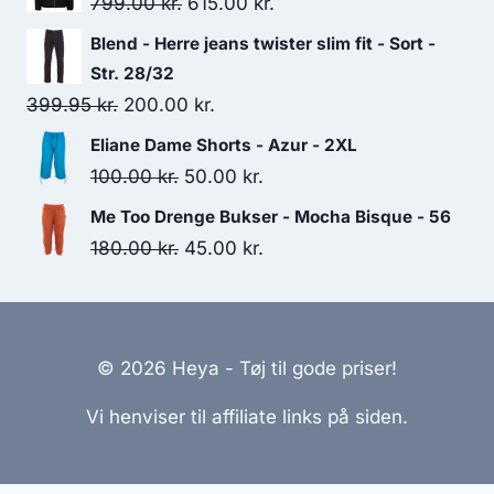
Original
Current
799.00
kr.
615.00
kr.
100.00 kr..
60.00 kr..
price
price
Blend - Herre jeans twister slim fit - Sort -
was:
is:
Str. 28/32
799.00 kr..
615.00 kr..
Original
Current
399.95
kr.
200.00
kr.
price
price
Eliane Dame Shorts - Azur - 2XL
was:
is:
Original
Current
100.00
kr.
50.00
kr.
399.95 kr..
200.00 kr..
price
price
Me Too Drenge Bukser - Mocha Bisque - 56
was:
is:
Original
Current
180.00
kr.
45.00
kr.
100.00 kr..
50.00 kr..
price
price
was:
is:
180.00 kr..
45.00 kr..
© 2026 Heya - Tøj til gode priser!
Vi henviser til affiliate links på siden.