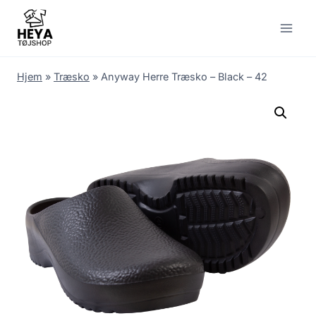
Skip
to
content
Hjem
»
Træsko
»
Anyway Herre Træsko – Black – 42