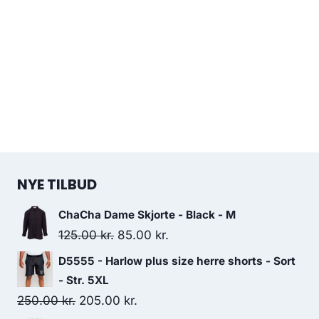
NYE TILBUD
ChaCha Dame Skjorte - Black - M
Original
Current
125.00
kr.
85.00
kr.
price
price
D5555 - Harlow plus size herre shorts - Sort
was:
is:
- Str. 5XL
125.00 kr..
85.00 kr..
Original
Current
250.00
kr.
205.00
kr.