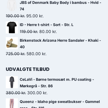
price
price
JBS of Denmark Baby Body i bambus - Hvid -
was:
is:
74
250.00 kr..
205.00 kr..
Original
Current
190.00
kr.
95.00
kr.
price
price
ID - Herre t-shirt - Sort - Str. L
was:
is:
Original
Current
119.00
kr.
80.00
kr.
190.00 kr..
95.00 kr..
price
price
Birkenstock Arizona Herre Sandaler - Khaki -
was:
is:
40
119.00 kr..
80.00 kr..
Original
Current
725.00
kr.
580.00
kr.
price
price
was:
is:
UDVALGTE TILBUD
725.00 kr..
580.00 kr..
CeLaVi - Børne termosæt m. PU coating -
Mørkegrå - Str. 86
Original
Current
380.00
kr.
300.00
kr.
price
price
Queenz - Idaho pige sweatbukser - Gammel
was:
is: