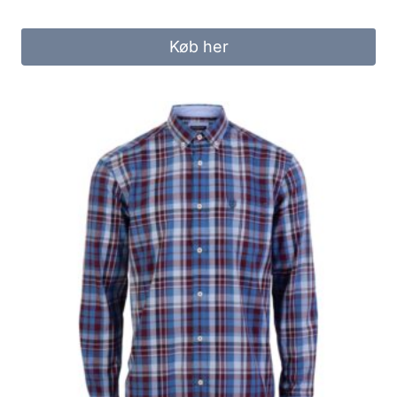
price
price
was:
is:
Køb her
250.00 kr..
200.00 kr..