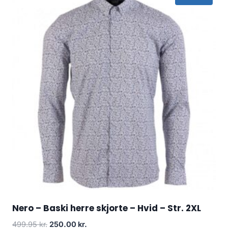
Nero – Baski herre skjorte – Hvid – Str. 2XL
Original
Current
499.95
kr.
250.00
kr.