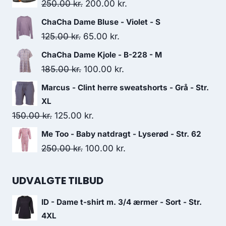
Original
Current
250.00
kr.
200.00
kr.
price
price
ChaCha Dame Bluse - Violet - S
was:
is:
Original
Current
125.00
kr.
65.00
kr.
250.00 kr..
200.00 kr..
price
price
ChaCha Dame Kjole - B-228 - M
was:
is:
Original
Current
185.00
kr.
100.00
kr.
125.00 kr..
65.00 kr..
price
price
Marcus - Clint herre sweatshorts - Grå - Str.
was:
is:
XL
185.00 kr..
100.00 kr..
Original
Current
150.00
kr.
125.00
kr.
price
price
Me Too - Baby natdragt - Lyserød - Str. 62
was:
is:
Original
Current
250.00
kr.
100.00
kr.
150.00 kr..
125.00 kr..
price
price
was:
is:
UDVALGTE TILBUD
250.00 kr..
100.00 kr..
ID - Dame t-shirt m. 3/4 ærmer - Sort - Str.
4XL