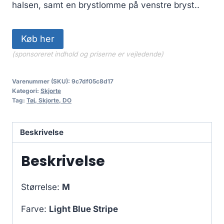
halsen, samt en brystlomme på venstre bryst..
Køb her
(sponsoreret indhold og priserne er vejledende)
Varenummer (SKU):
9c7df05c8d17
Kategori:
Skjorte
Tag:
Tøj, Skjorte, DO
Beskrivelse
Beskrivelse
Størrelse:
M
Farve:
Light Blue Stripe