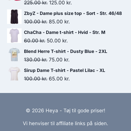
Original
Current
225.00
kr.
125.00
kr.
price
price
ZbyZ - Dame plus size top - Sort - Str. 46/48
was:
is:
Original
Current
100.00
kr.
85.00
kr.
225.00 kr..
125.00 kr..
price
price
ChaCha - Dame t-shirt - Hvid - Str. M
was:
is:
Original
Current
60.00
kr.
50.00
kr.
100.00 kr..
85.00 kr..
price
price
Blend Herre T-shirt - Dusty Blue - 2XL
was:
is:
Original
Current
130.00
kr.
75.00
kr.
60.00 kr..
50.00 kr..
price
price
Sirup Dame T-shirt - Pastel Lilac - XL
was:
is:
Original
Current
100.00
kr.
65.00
kr.
130.00 kr..
75.00 kr..
price
price
was:
is:
100.00 kr..
65.00 kr..
© 2026 Heya - Tøj til gode priser!
Vi henviser til affiliate links på siden.