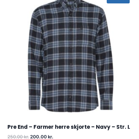
Pre End – Farmer herre skjorte – Navy – Str. L
Original
Current
250.00
kr.
200.00
kr.