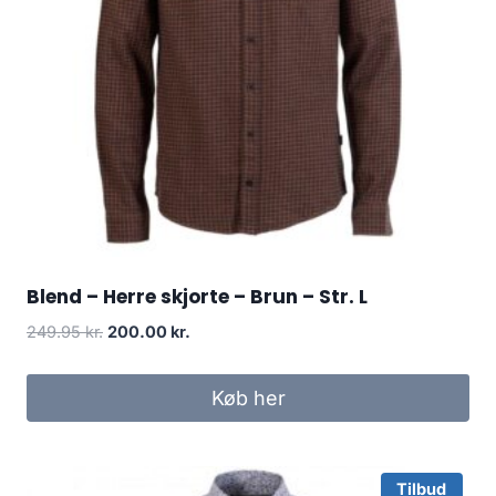
Blend – Herre skjorte – Brun – Str. L
Original
Current
249.95
kr.
200.00
kr.
price
price
was:
is:
Køb her
249.95 kr..
200.00 kr..
Tilbud