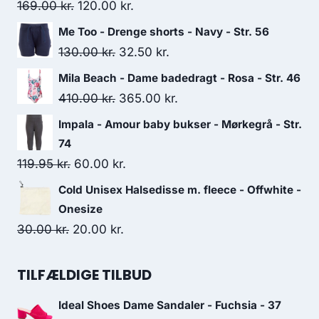
Original
Current
169.00
kr.
120.00
kr.
price
price
Me Too - Drenge shorts - Navy - Str. 56
was:
is:
Original
Current
130.00
kr.
32.50
kr.
169.00 kr..
120.00 kr..
price
price
Mila Beach - Dame badedragt - Rosa - Str. 46
was:
is:
Original
Current
410.00
kr.
365.00
kr.
130.00 kr..
32.50 kr..
price
price
Impala - Amour baby bukser - Mørkegrå - Str.
was:
is:
74
410.00 kr..
365.00 kr..
Original
Current
119.95
kr.
60.00
kr.
price
price
Cold Unisex Halsedisse m. fleece - Offwhite -
was:
is:
Onesize
119.95 kr..
60.00 kr..
Original
Current
30.00
kr.
20.00
kr.
price
price
was:
is:
TILFÆLDIGE TILBUD
30.00 kr..
20.00 kr..
Ideal Shoes Dame Sandaler - Fuchsia - 37