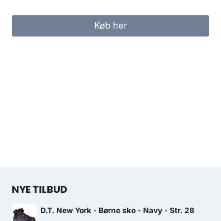
price
price
was:
is:
Køb her
499.95 kr..
250.00 kr..
NYE TILBUD
D.T. New York - Børne sko - Navy - Str. 28