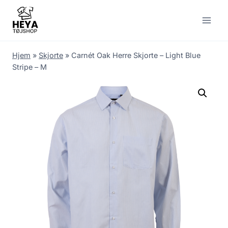
Skip
to
content
Hjem
»
Skjorte
»
Carnét Oak Herre Skjorte – Light Blue
Stripe – M