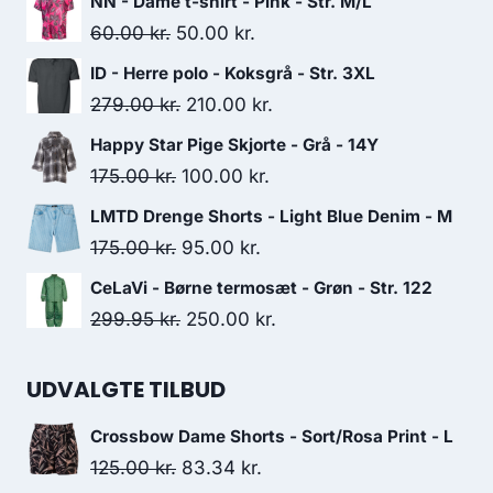
NN - Dame t-shirt - Pink - Str. M/L
Original
Current
60.00
kr.
50.00
kr.
price
price
ID - Herre polo - Koksgrå - Str. 3XL
was:
is:
Original
Current
279.00
kr.
210.00
kr.
60.00 kr..
50.00 kr..
price
price
Happy Star Pige Skjorte - Grå - 14Y
was:
is:
Original
Current
175.00
kr.
100.00
kr.
279.00 kr..
210.00 kr..
price
price
LMTD Drenge Shorts - Light Blue Denim - M
was:
is:
Original
Current
175.00
kr.
95.00
kr.
175.00 kr..
100.00 kr..
price
price
CeLaVi - Børne termosæt - Grøn - Str. 122
was:
is:
Original
Current
299.95
kr.
250.00
kr.
175.00 kr..
95.00 kr..
price
price
was:
is:
UDVALGTE TILBUD
299.95 kr..
250.00 kr..
Crossbow Dame Shorts - Sort/Rosa Print - L
Original
Current
125.00
kr.
83.34
kr.