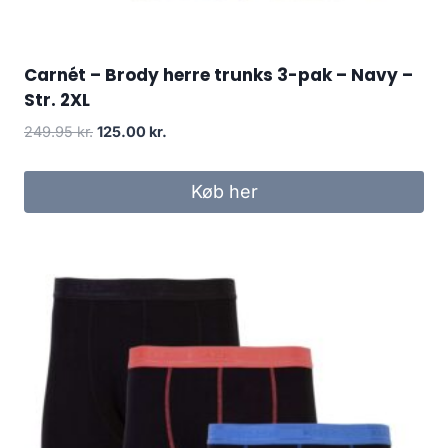
Carnét – Brody herre trunks 3-pak – Navy –
Str. 2XL
Original
Current
249.95
kr.
125.00
kr.
price
price
was:
is:
Køb her
249.95 kr..
125.00 kr..