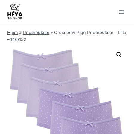
Skip
to
content
Hjem
»
Underbukser
»
Crossbow Pige Underbukser – Lilla
– 146/152