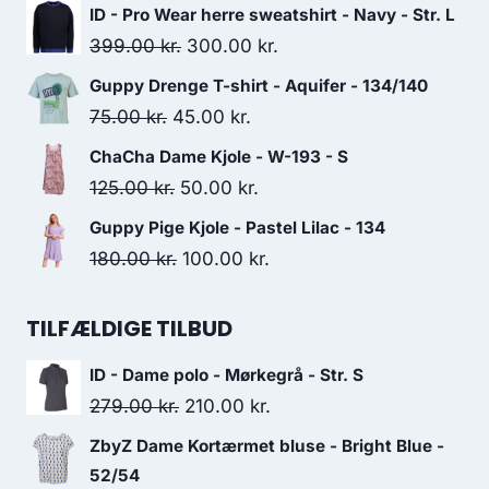
price
price
ID - Pro Wear herre sweatshirt - Navy - Str. L
was:
is:
Original
Current
399.00
kr.
300.00
kr.
125.00 kr..
83.34 kr..
price
price
Guppy Drenge T-shirt - Aquifer - 134/140
was:
is:
Original
Current
75.00
kr.
45.00
kr.
399.00 kr..
300.00 kr..
price
price
ChaCha Dame Kjole - W-193 - S
was:
is:
Original
Current
125.00
kr.
50.00
kr.
75.00 kr..
45.00 kr..
price
price
Guppy Pige Kjole - Pastel Lilac - 134
was:
is:
Original
Current
180.00
kr.
100.00
kr.
125.00 kr..
50.00 kr..
price
price
was:
is:
TILFÆLDIGE TILBUD
180.00 kr..
100.00 kr..
ID - Dame polo - Mørkegrå - Str. S
Original
Current
279.00
kr.
210.00
kr.
price
price
ZbyZ Dame Kortærmet bluse - Bright Blue -
was:
is:
52/54