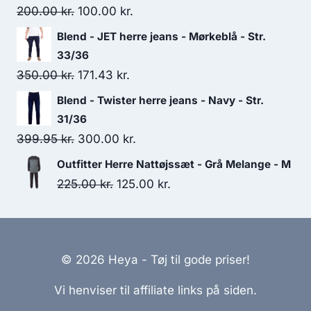
279.00 kr..
210.00 kr..
Original
Current
200.00
kr.
100.00
kr.
price
price
Blend - JET herre jeans - Mørkeblå - Str.
was:
is:
33/36
200.00 kr..
100.00 kr..
Original
Current
350.00
kr.
171.43
kr.
price
price
Blend - Twister herre jeans - Navy - Str.
was:
is:
31/36
350.00 kr..
171.43 kr..
Original
Current
399.95
kr.
300.00
kr.
price
price
Outfitter Herre Nattøjssæt - Grå Melange - M
was:
is:
Original
Current
225.00
kr.
125.00
kr.
399.95 kr..
300.00 kr..
price
price
was:
is:
225.00 kr..
125.00 kr..
© 2026 Heya - Tøj til gode priser!
Vi henviser til affiliate links på siden.