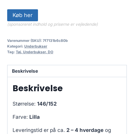
Køb her
(sponsoreret indhold og priserne er vejledende)
Varenummer (SKU):
7f7131b6c80b
Kategori:
Underbukser
Tag:
Tøj, Underbukser, DO
Beskrivelse
Beskrivelse
Størrelse:
146/152
Farve:
Lilla
Leveringstid er på ca.
2 – 4 hverdage
og