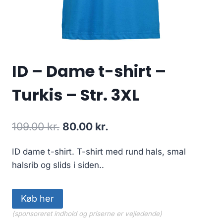
ID – Dame t-shirt –
Turkis – Str. 3XL
Original
Current
109.00
kr.
80.00
kr.
price
price
ID dame t-shirt. T-shirt med rund hals, smal
was:
is:
halsrib og slids i siden..
109.00 kr..
80.00 kr..
Køb her
(sponsoreret indhold og priserne er vejledende)