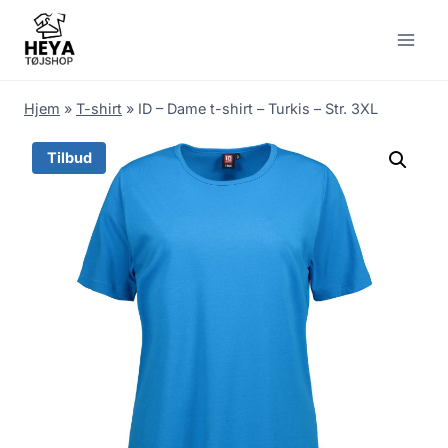
Skip
to
content
Hjem
»
T-shirt
»
ID – Dame t-shirt – Turkis – Str. 3XL
Tilbud