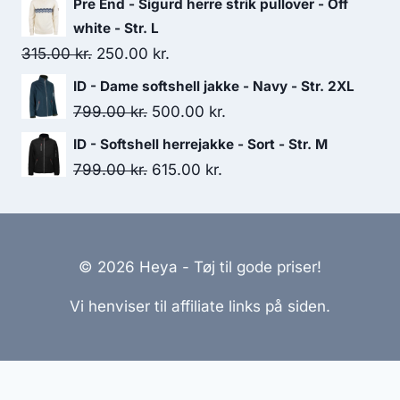
Pre End - Sigurd herre strik pullover - Off
was:
is:
white - Str. L
259.00 kr..
190.00 kr..
Original
Current
315.00
kr.
250.00
kr.
price
price
ID - Dame softshell jakke - Navy - Str. 2XL
was:
is:
Original
Current
799.00
kr.
500.00
kr.
315.00 kr..
250.00 kr..
price
price
ID - Softshell herrejakke - Sort - Str. M
was:
is:
Original
Current
799.00
kr.
615.00
kr.
799.00 kr..
500.00 kr..
price
price
was:
is:
799.00 kr..
615.00 kr..
© 2026 Heya - Tøj til gode priser!
Vi henviser til affiliate links på siden.
Hjemmesider Til Salg
|
Hjemmeside Udvikling
|
Online