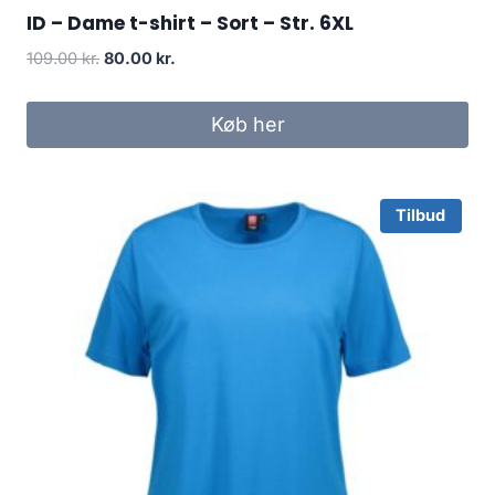
ID – Dame t-shirt – Sort – Str. 6XL
Original
Current
109.00
kr.
80.00
kr.
price
price
was:
is:
Køb her
109.00 kr..
80.00 kr..
Tilbud