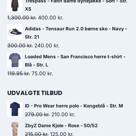
Trespass - Faith dame dynejakke - Sort - Str.
was:
is:
XS
180.00 kr..
125.00 kr..
Original
Current
1,300.00
kr.
400.00
kr.
price
price
Adidas - Tensaur Run 2.0 børne sko - Navy -
was:
is:
Str. 21
1,300.00 kr..
400.00 kr..
Original
Current
300.00
kr.
240.00
kr.
price
price
Loaded Mens - San Francisco herre t-shirt -
was:
is:
Blå - Str. L
300.00 kr..
240.00 kr..
Original
Current
119.95
kr.
75.00
kr.
price
price
was:
is:
UDVALGTE TILBUD
119.95 kr..
75.00 kr..
ID - Pro Wear herre polo - Kongeblå - Str. M
Original
Current
279.00
kr.
210.00
kr.
price
price
ZbyZ Dame Kjole - Rose - 50/52
was:
is:
Original
Current
215.00
kr.
125.00
kr.