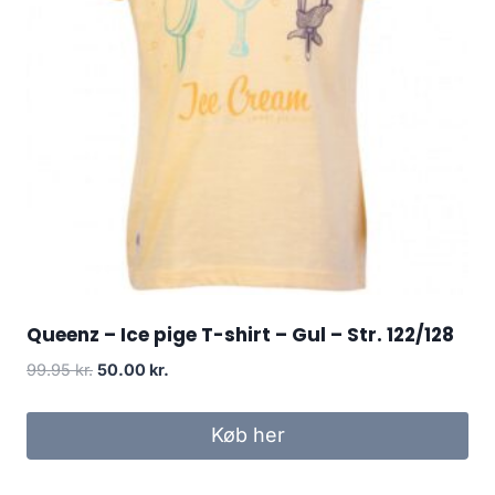
Queenz – Ice pige T-shirt – Gul – Str. 122/128
Original
Current
99.95
kr.
50.00
kr.
price
price
was:
is:
Køb her
99.95 kr..
50.00 kr..