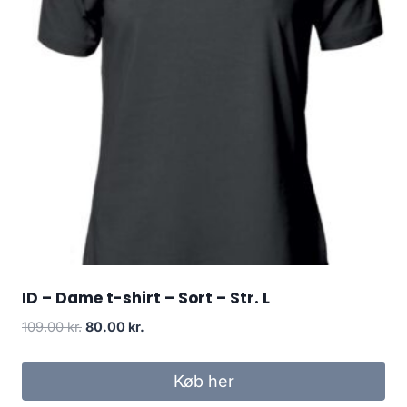
ID – Dame t-shirt – Sort – Str. L
Original
Current
109.00
kr.
80.00
kr.
price
price
was:
is:
Køb her
109.00 kr..
80.00 kr..