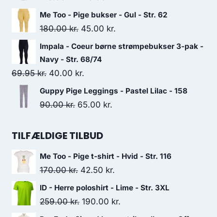
279.00 kr..
210.00 kr..
price
price
Me Too - Pige bukser - Gul - Str. 62
was:
is:
Original
Current
180.00
kr.
45.00
kr.
215.00 kr..
125.00 kr..
price
price
Impala - Coeur børne strømpebukser 3-pak -
was:
is:
Navy - Str. 68/74
180.00 kr..
45.00 kr..
Original
Current
69.95
kr.
40.00
kr.
price
price
Guppy Pige Leggings - Pastel Lilac - 158
was:
is:
Original
Current
90.00
kr.
65.00
kr.
69.95 kr..
40.00 kr..
price
price
was:
is:
TILFÆLDIGE TILBUD
90.00 kr..
65.00 kr..
Me Too - Pige t-shirt - Hvid - Str. 116
Original
Current
170.00
kr.
42.50
kr.
price
price
ID - Herre poloshirt - Lime - Str. 3XL
was:
is:
Original
Current
259.00
kr.
190.00
kr.
170.00 kr..
42.50 kr..
price
price