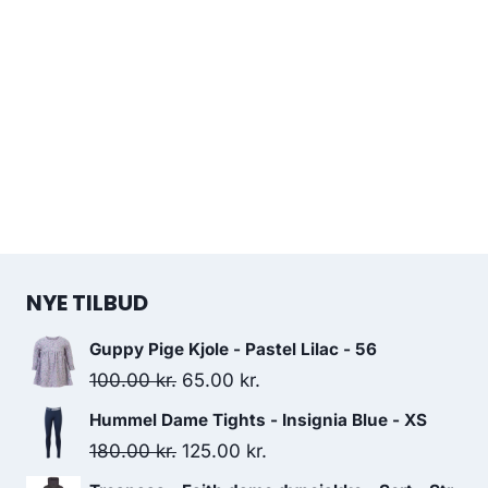
NYE TILBUD
Guppy Pige Kjole - Pastel Lilac - 56
Original
Current
100.00
kr.
65.00
kr.
price
price
Hummel Dame Tights - Insignia Blue - XS
was:
is:
Original
Current
180.00
kr.
125.00
kr.
100.00 kr..
65.00 kr..
price
price