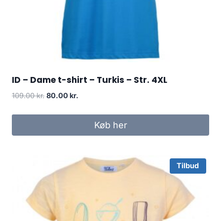
ID – Dame t-shirt – Turkis – Str. 4XL
Original
Current
109.00
kr.
80.00
kr.
price
price
was:
is:
Køb her
109.00 kr..
80.00 kr..
Tilbud