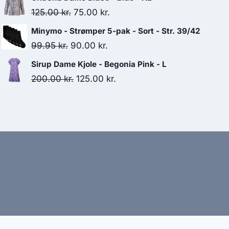
was:
is:
Original
Current
125.00
kr.
75.00
kr.
325.00 kr..
300.00 kr..
price
price
Minymo - Strømper 5-pak - Sort - Str. 39/42
was:
is:
Original
Current
99.95
kr.
90.00
kr.
125.00 kr..
75.00 kr..
price
price
Sirup Dame Kjole - Begonia Pink - L
was:
is:
Original
Current
200.00
kr.
125.00
kr.
99.95 kr..
90.00 kr..
price
price
was:
is:
200.00 kr..
125.00 kr..