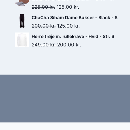
was:
is:
Original
Current
225.00
kr.
125.00
kr.
185.00 kr..
100.00 kr..
price
price
ChaCha Siham Dame Bukser - Black - S
was:
is:
Original
Current
200.00
kr.
125.00
kr.
225.00 kr..
125.00 kr..
price
price
Herre trøje m. rullekrave - Hvid - Str. S
was:
is:
Original
Current
249.00
kr.
200.00
kr.
200.00 kr..
125.00 kr..
price
price
was:
is:
249.00 kr..
200.00 kr..