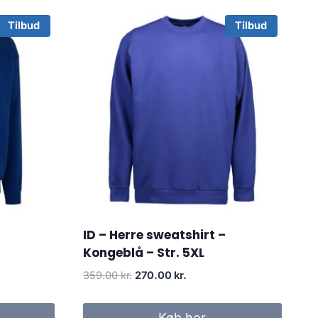
Tilbud
Tilbud
ID – Herre sweatshirt –
Kongeblå – Str. 5XL
Original
Current
359.00
kr.
270.00
kr.
price
price
was:
is:
Køb her