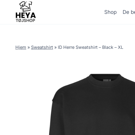
Skip
to
Shop
De be
content
Hjem
»
Sweatshirt
»
ID Herre Sweatshirt – Black – XL