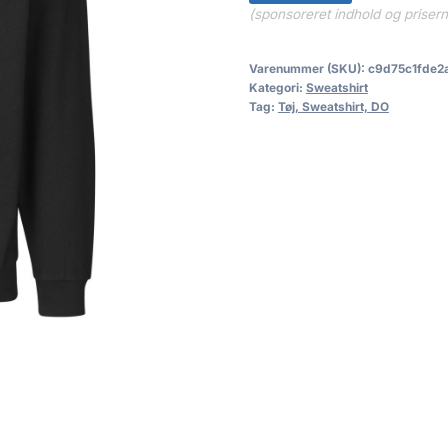
(sponsoreret indhold og priser
Varenummer (SKU):
c9d75c1fde2
Kategori:
Sweatshirt
Tag:
Tøj, Sweatshirt, DO