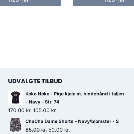
359.00 kr..
270.00 kr..
359.00 kr..
270.00 kr
UDVALGTE TILBUD
Koko Noko - Pige kjole m. bindebånd i taljen
- Navy - Str. 74
Original
Current
170.00
kr.
105.00
kr.
price
price
ChaCha Dame Shorts - Navy/blomster - S
was:
is:
Original
Current
85.00
kr.
50.00
kr.