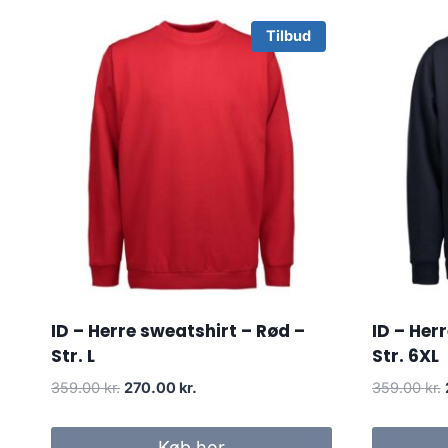
Tilbud
ID – Herre sweatshirt – Rød –
ID – Her
Str. L
Str. 6XL
Original
Current
359.00
kr.
270.00
kr.
359.00
kr.
price
price
was:
is:
Køb her