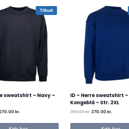
Tilbud
re sweatshirt – Navy –
ID – Herre sweatshirt –
Kongeblå – Str. 2XL
Original
Current
Original
Current
270.00
kr.
359.00
kr.
270.00
kr.
price
price
price
price
was:
is:
was:
is:
Køb her
Køb her