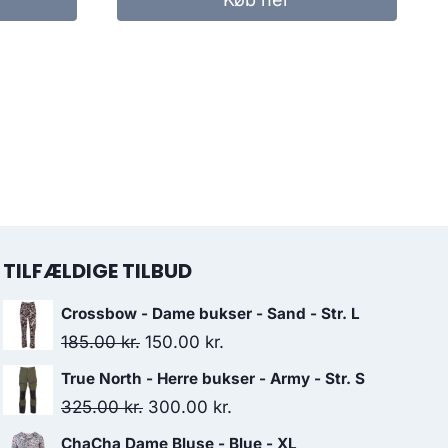
..
359.00 kr..
270.00 kr..
TILFÆLDIGE TILBUD
Crossbow - Dame bukser - Sand - Str. L
Original
Current
185.00
kr.
150.00
kr.
price
price
True North - Herre bukser - Army - Str. S
was:
is:
Original
Current
325.00
kr.
300.00
kr.
185.00 kr..
150.00 kr..
price
price
ChaCha Dame Bluse - Blue - XL