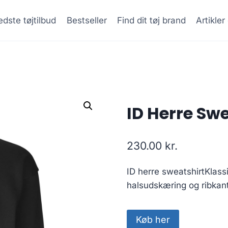
dste tøjtilbud
Bestseller
Find dit tøj brand
Artikle
ID Herre Swe
230.00
kr.
ID herre sweatshirtKlas
halsudskæring og ribkan
Køb her