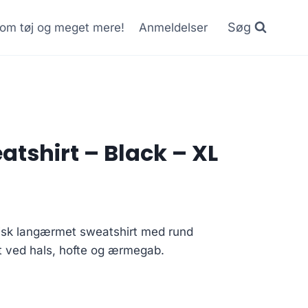
Søg
r om tøj og meget mere!
Anmeldelser
atshirt – Black – XL
sisk langærmet sweatshirt med rund
t ved hals, hofte og ærmegab.