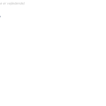
ne er vejledende)
a