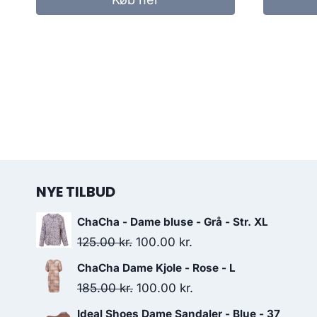
359.00 kr..
270.00 kr..
NYE TILBUD
ChaCha - Dame bluse - Grå - Str. XL
Original
Current
125.00
kr.
100.00
kr.
price
price
ChaCha Dame Kjole - Rose - L
was:
is:
Original
Current
185.00
kr.
100.00
kr.
125.00 kr..
100.00 kr..
price
price
Ideal Shoes Dame Sandaler - Blue - 37