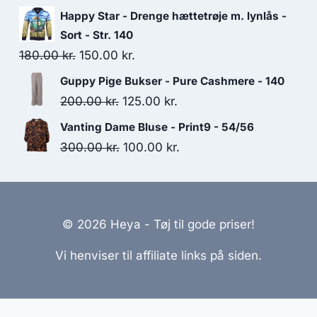
170.00 kr..
105.00 kr..
price
price
Happy Star - Drenge hættetrøje m. lynlås -
was:
is:
Sort - Str. 140
85.00 kr..
50.00 kr..
Original
Current
180.00
kr.
150.00
kr.
price
price
Guppy Pige Bukser - Pure Cashmere - 140
was:
is:
Original
Current
200.00
kr.
125.00
kr.
180.00 kr..
150.00 kr..
price
price
Vanting Dame Bluse - Print9 - 54/56
was:
is:
Original
Current
300.00
kr.
100.00
kr.
200.00 kr..
125.00 kr..
price
price
was:
is:
300.00 kr..
100.00 kr..
© 2026 Heya - Tøj til gode priser!
Vi henviser til affiliate links på siden.