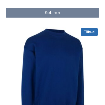
price
price
was:
is:
Køb her
359.00 kr..
270.00 kr..
Tilbud