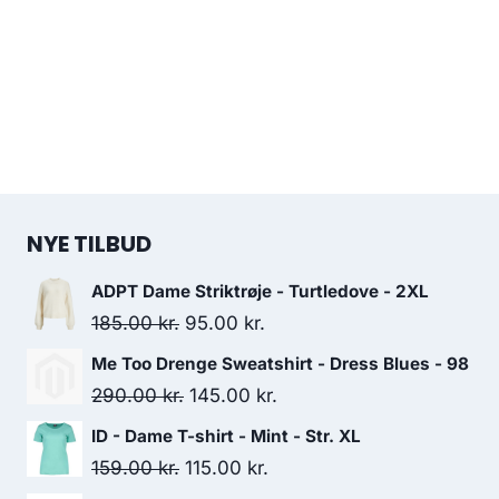
NYE TILBUD
ADPT Dame Striktrøje - Turtledove - 2XL
Original
Current
185.00
kr.
95.00
kr.
price
price
Me Too Drenge Sweatshirt - Dress Blues - 98
was:
is:
Original
Current
290.00
kr.
145.00
kr.
185.00 kr..
95.00 kr..
price
price
ID - Dame T-shirt - Mint - Str. XL
was:
is:
Original
Current
159.00
kr.
115.00
kr.
290.00 kr..
145.00 kr..