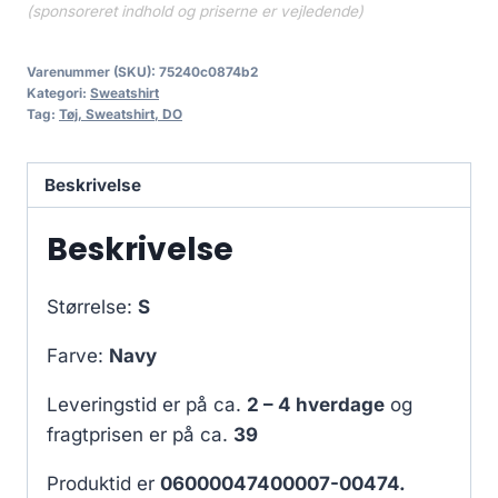
(sponsoreret indhold og priserne er vejledende)
Varenummer (SKU):
75240c0874b2
Kategori:
Sweatshirt
Tag:
Tøj, Sweatshirt, DO
Beskrivelse
Beskrivelse
Størrelse:
S
Farve:
Navy
Leveringstid er på ca.
2 – 4 hverdage
og
fragtprisen er på ca.
39
Produktid er
06000047400007-00474.