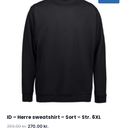
ID – Herre sweatshirt – Sort – Str. 6XL
Original
Current
359.00
kr.
270.00
kr.