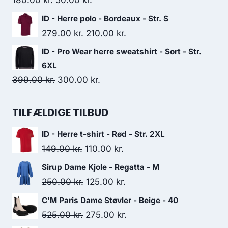
180.00
kr.
50.00
kr.
price
price
ID - Herre polo - Bordeaux - Str. S
was:
is:
Original
Current
279.00
kr.
210.00
kr.
180.00 kr..
50.00 kr..
price
price
ID - Pro Wear herre sweatshirt - Sort - Str.
was:
is:
6XL
279.00 kr..
210.00 kr..
Original
Current
399.00
kr.
300.00
kr.
price
price
was:
is:
TILFÆLDIGE TILBUD
399.00 kr..
300.00 kr..
ID - Herre t-shirt - Rød - Str. 2XL
Original
Current
149.00
kr.
110.00
kr.
price
price
Sirup Dame Kjole - Regatta - M
was:
is:
Original
Current
250.00
kr.
125.00
kr.
149.00 kr..
110.00 kr..
price
price
C'M Paris Dame Støvler - Beige - 40
was:
is:
Original
Current
525.00
kr.
275.00
kr.
250.00 kr..
125.00 kr..