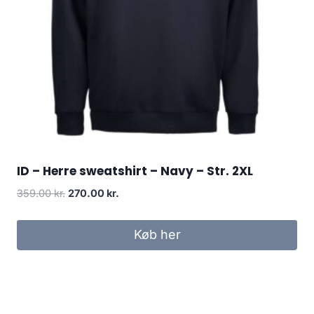
ID – Herre sweatshirt – Navy – Str. 2XL
Original
Current
359.00
kr.
270.00
kr.
price
price
was:
is:
Køb her
359.00 kr..
270.00 kr..