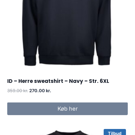
ID – Herre sweatshirt – Navy – Str. 6XL
Original
Current
359.00
kr.
270.00
kr.
price
price
was:
is:
Køb her
359.00 kr..
270.00 kr..
Tilbud