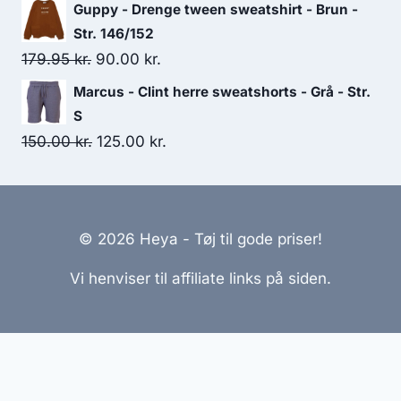
price
price
Guppy - Drenge tween sweatshirt - Brun -
was:
is:
Str. 146/152
525.00 kr..
275.00 kr..
Original
Current
179.95
kr.
90.00
kr.
price
price
Marcus - Clint herre sweatshorts - Grå - Str.
was:
is:
S
179.95 kr..
90.00 kr..
Original
Current
150.00
kr.
125.00
kr.
price
price
was:
is:
150.00 kr..
125.00 kr..
© 2026 Heya - Tøj til gode priser!
Vi henviser til affiliate links på siden.
Hjemmesider Til Salg
|
Hjemmeside Udvikling
|
Online
Tilbud