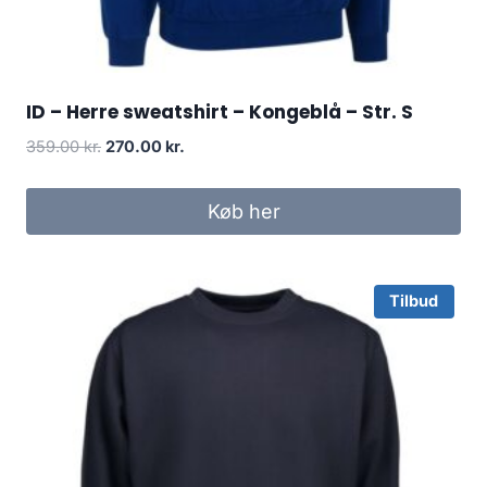
ID – Herre sweatshirt – Kongeblå – Str. S
Original
Current
359.00
kr.
270.00
kr.
price
price
was:
is:
Køb her
359.00 kr..
270.00 kr..
Tilbud