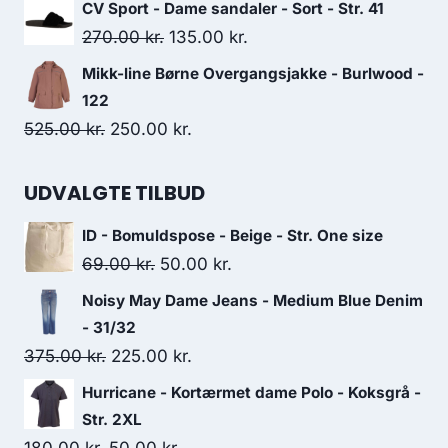
price
price
CV Sport - Dame sandaler - Sort - Str. 41
was:
is:
Original
Current
270.00
kr.
135.00
kr.
159.00 kr..
115.00 kr..
price
price
Mikk-line Børne Overgangsjakke - Burlwood -
was:
is:
122
270.00 kr..
135.00 kr..
Original
Current
525.00
kr.
250.00
kr.
price
price
was:
is:
UDVALGTE TILBUD
525.00 kr..
250.00 kr..
ID - Bomuldspose - Beige - Str. One size
Original
Current
69.00
kr.
50.00
kr.
price
price
Noisy May Dame Jeans - Medium Blue Denim
was:
is:
- 31/32
69.00 kr..
50.00 kr..
Original
Current
375.00
kr.
225.00
kr.
price
price
Hurricane - Kortærmet dame Polo - Koksgrå -
was:
is:
Str. 2XL
375.00 kr..
225.00 kr..
Original
Current