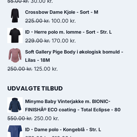
119.95 kr..
60.00 kr..
Original
Current
55.00
kr.
30.00
kr.
price
price
Crossbow Dame Kjole - Sort - M
was:
is:
Original
Current
225.00
kr.
100.00
kr.
55.00 kr..
30.00 kr..
price
price
ID - Herre polo m. lomme - Sort - Str. L
was:
is:
Original
Current
229.00
kr.
170.00
kr.
225.00 kr..
100.00 kr..
price
price
Soft Gallery Pige Body i økologisk bomuld -
was:
is:
Lilas - 18M
229.00 kr..
170.00 kr..
Original
Current
250.00
kr.
125.00
kr.
price
price
was:
is:
UDVALGTE TILBUD
250.00 kr..
125.00 kr..
Minymo Baby Vinterjakke m. BIONIC-
FINISHÂ® ECO coating - Total Eclipse - 80
Original
Current
550.00
kr.
250.00
kr.
price
price
ID - Dame polo - Kongeblå - Str. L
was:
is: