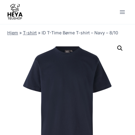
Skip
to
content
Hjem
»
T-shirt
»
ID T-Time Børne T-shirt – Navy – 8/10