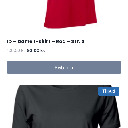
ID – Dame t-shirt – Rød – Str. S
Original
Current
109.00
kr.
80.00
kr.
price
price
was:
is:
Køb her
109.00 kr..
80.00 kr..
Tilbud