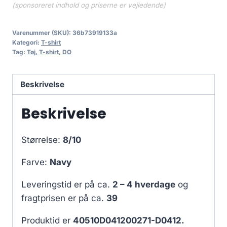
(sponsoreret indhold og priserne er vejledende)
Varenummer (SKU):
36b73919133a
Kategori:
T-shirt
Tag:
Tøj, T-shirt, DO
Beskrivelse
Beskrivelse
Størrelse:
8/10
Farve:
Navy
Leveringstid er på ca.
2 – 4 hverdage
og
fragtprisen er på ca.
39
Produktid er
40510D041200271-D0412.