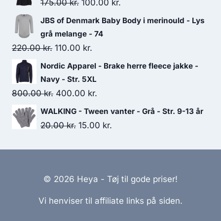
Original
Current
175.00
kr.
100.00
kr.
100.00 kr..
25.00 kr..
price
price
JBS of Denmark Baby Body i merinould - Lys
was:
is:
grå melange - 74
175.00 kr..
100.00 kr..
Original
Current
220.00
kr.
110.00
kr.
price
price
Nordic Apparel - Brake herre fleece jakke -
was:
is:
Navy - Str. 5XL
220.00 kr..
110.00 kr..
Original
Current
800.00
kr.
400.00
kr.
price
price
WALKING - Tween vanter - Grå - Str. 9-13 år
was:
is:
Original
Current
20.00
kr.
15.00
kr.
800.00 kr..
400.00 kr..
price
price
was:
is:
20.00 kr..
15.00 kr..
© 2026 Heya - Tøj til gode priser!
Vi henviser til affiliate links på siden.