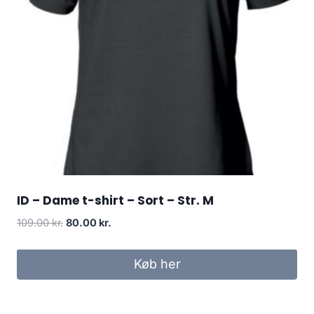
ID – Dame t-shirt – Sort – Str. M
Original
Current
109.00
kr.
80.00
kr.
price
price
was:
is:
Køb her
109.00 kr..
80.00 kr..