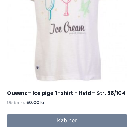
Queenz – Ice pige T-shirt – Hvid – Str. 98/104
Original
Current
99.95
kr.
50.00
kr.
price
price
was:
is:
Køb her
99.95 kr..
50.00 kr..