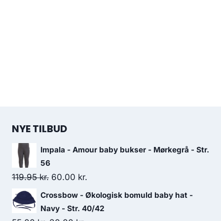
NYE TILBUD
Impala - Amour baby bukser - Mørkegrå - Str.
56
Original
Current
119.95
kr.
60.00
kr.
price
price
Crossbow - Økologisk bomuld baby hat -
was:
is:
Navy - Str. 40/42