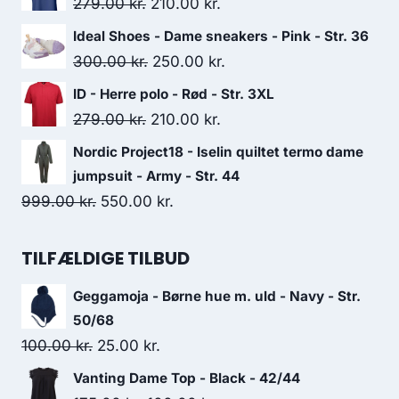
Original
Current
279.00
kr.
210.00
kr.
550.00 kr..
250.00 kr..
price
price
Ideal Shoes - Dame sneakers - Pink - Str. 36
was:
is:
Original
Current
300.00
kr.
250.00
kr.
279.00 kr..
210.00 kr..
price
price
ID - Herre polo - Rød - Str. 3XL
was:
is:
Original
Current
279.00
kr.
210.00
kr.
300.00 kr..
250.00 kr..
price
price
Nordic Project18 - Iselin quiltet termo dame
was:
is:
jumpsuit - Army - Str. 44
279.00 kr..
210.00 kr..
Original
Current
999.00
kr.
550.00
kr.
price
price
was:
is:
TILFÆLDIGE TILBUD
999.00 kr..
550.00 kr..
Geggamoja - Børne hue m. uld - Navy - Str.
50/68
Original
Current
100.00
kr.
25.00
kr.
price
price
Vanting Dame Top - Black - 42/44
was:
is: