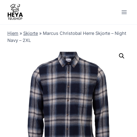
Skip
to
content
Hjem
»
Skjorte
»
Marcus Christobal Herre Skjorte – Night
Navy – 2XL