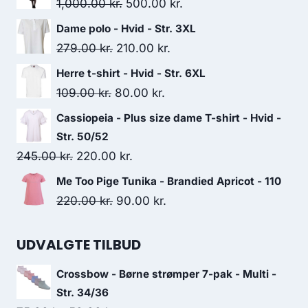
Original
Current
1,000.00
kr.
500.00
kr.
price
price
Dame polo - Hvid - Str. 3XL
was:
is:
Original
Current
279.00
kr.
210.00
kr.
1,000.00 kr..
500.00 kr..
price
price
Herre t-shirt - Hvid - Str. 6XL
was:
is:
Original
Current
109.00
kr.
80.00
kr.
279.00 kr..
210.00 kr..
price
price
Cassiopeia - Plus size dame T-shirt - Hvid -
was:
is:
Str. 50/52
109.00 kr..
80.00 kr..
Original
Current
245.00
kr.
220.00
kr.
price
price
Me Too Pige Tunika - Brandied Apricot - 110
was:
is:
Original
Current
220.00
kr.
90.00
kr.
245.00 kr..
220.00 kr..
price
price
was:
is:
UDVALGTE TILBUD
220.00 kr..
90.00 kr..
Crossbow - Børne strømper 7-pak - Multi -
Str. 34/36