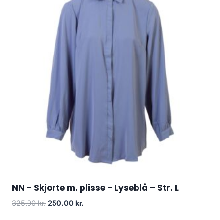
NN – Skjorte m. plisse – Lyseblå – Str. L
Original
Current
325.00
kr.
250.00
kr.
price
price