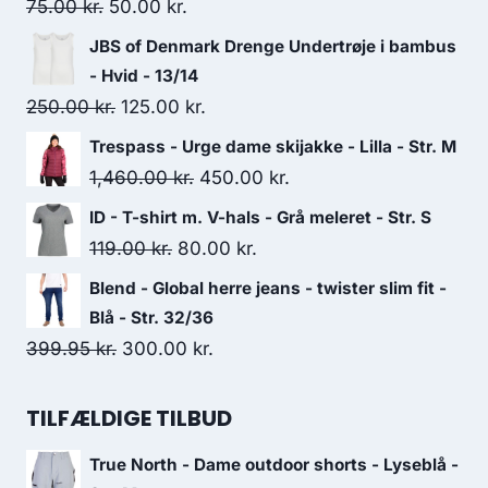
Original
Current
75.00
kr.
50.00
kr.
price
price
JBS of Denmark Drenge Undertrøje i bambus
was:
is:
- Hvid - 13/14
75.00 kr..
50.00 kr..
Original
Current
250.00
kr.
125.00
kr.
price
price
Trespass - Urge dame skijakke - Lilla - Str. M
was:
is:
Original
Current
1,460.00
kr.
450.00
kr.
250.00 kr..
125.00 kr..
price
price
ID - T-shirt m. V-hals - Grå meleret - Str. S
was:
is:
Original
Current
119.00
kr.
80.00
kr.
1,460.00 kr..
450.00 kr..
price
price
Blend - Global herre jeans - twister slim fit -
was:
is:
Blå - Str. 32/36
119.00 kr..
80.00 kr..
Original
Current
399.95
kr.
300.00
kr.
price
price
was:
is:
TILFÆLDIGE TILBUD
399.95 kr..
300.00 kr..
True North - Dame outdoor shorts - Lyseblå -