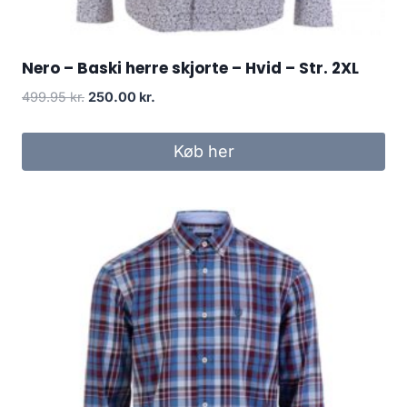
Nero – Baski herre skjorte – Hvid – Str. 2XL
Original
Current
499.95
kr.
250.00
kr.
price
price
was:
is:
Køb her
499.95 kr..
250.00 kr..