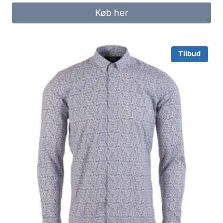
was:
is:
Køb her
325.00 kr..
250.00 kr..
Tilbud