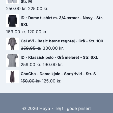
Str. M
Original
Current
250.00
kr.
225.00
kr.
price
price
ID - Dame t-shirt m. 3/4 ærmer - Navy - Str.
was:
is:
5XL
250.00 kr..
225.00 kr..
Original
Current
169.00
kr.
120.00
kr.
price
price
CeLaVi - Basic børne regntøj - Grå - Str. 100
was:
is:
Original
Current
359.95
kr.
300.00
kr.
169.00 kr..
120.00 kr..
price
price
ID - Klassisk polo - Grå meleret - Str. 6XL
was:
is:
Original
Current
259.00
kr.
190.00
kr.
359.95 kr..
300.00 kr..
price
price
ChaCha - Dame kjole - Sort/Hvid - Str. S
was:
is:
Original
Current
150.00
kr.
125.00
kr.
259.00 kr..
190.00 kr..
price
price
was:
is:
150.00 kr..
125.00 kr..
© 2026 Heya - Tøj til gode priser!