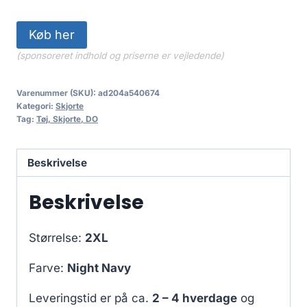
Køb her
(sponsoreret indhold og priserne er vejledende)
Varenummer (SKU):
ad204a540674
Kategori:
Skjorte
Tag:
Tøj, Skjorte, DO
Beskrivelse
Beskrivelse
Størrelse:
2XL
Farve:
Night Navy
Leveringstid er på ca.
2 – 4 hverdage
og