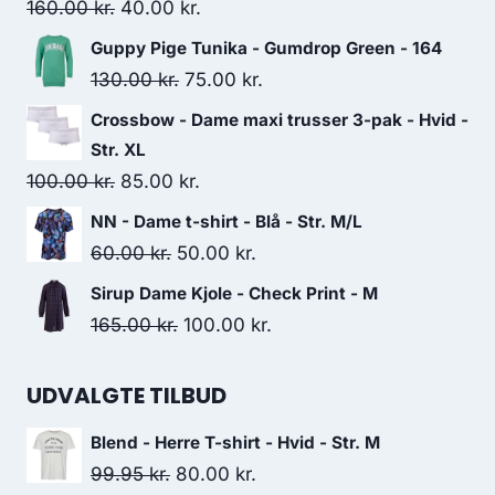
Original
Current
160.00
kr.
40.00
kr.
price
price
Guppy Pige Tunika - Gumdrop Green - 164
was:
is:
Original
Current
130.00
kr.
75.00
kr.
160.00 kr..
40.00 kr..
price
price
Crossbow - Dame maxi trusser 3-pak - Hvid -
was:
is:
Str. XL
130.00 kr..
75.00 kr..
Original
Current
100.00
kr.
85.00
kr.
price
price
NN - Dame t-shirt - Blå - Str. M/L
was:
is:
Original
Current
60.00
kr.
50.00
kr.
100.00 kr..
85.00 kr..
price
price
Sirup Dame Kjole - Check Print - M
was:
is:
Original
Current
165.00
kr.
100.00
kr.
60.00 kr..
50.00 kr..
price
price
was:
is:
UDVALGTE TILBUD
165.00 kr..
100.00 kr..
Blend - Herre T-shirt - Hvid - Str. M
Original
Current
99.95
kr.
80.00
kr.