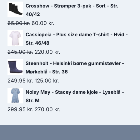
price
price
Crossbow - Strømper 3-pak - Sort - Str.
was:
is:
40/42
200.00 kr..
100.00 kr..
Original
Current
65.00
kr.
60.00
kr.
price
price
Cassiopeia - Plus size dame T-shirt - Hvid -
was:
is:
Str. 46/48
65.00 kr..
60.00 kr..
Original
Current
245.00
kr.
220.00
kr.
price
price
Steenholt - Helsinki børne gummistøvler -
was:
is:
Mørkeblå - Str. 36
245.00 kr..
220.00 kr..
Original
Current
249.95
kr.
125.00
kr.
price
price
Noisy May - Stacey dame kjole - Lyseblå -
was:
is:
Str. M
249.95 kr..
125.00 kr..
Original
Current
299.95
kr.
270.00
kr.
price
price
was:
is:
299.95 kr..
270.00 kr..