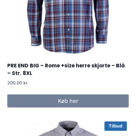
PRE END BIG – Rome +size herre skjorte – Blå
– Str. 8XL
200.00
kr.
Køb her
Tilbud