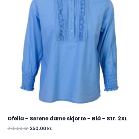
Ofelia – Serene dame skjorte – Blå – Str. 2XL
Original
Current
270.00
kr.
250.00
kr.
price
price