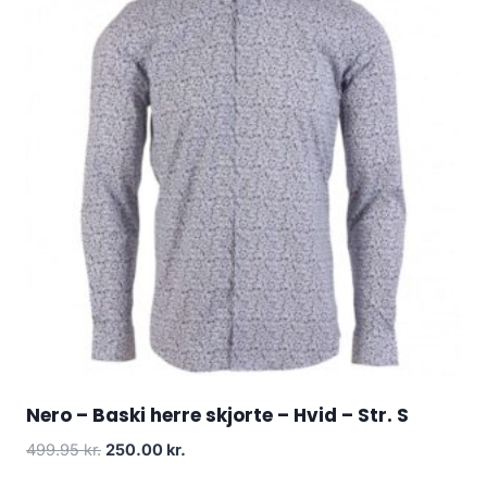
Nero – Baski herre skjorte – Hvid – Str. S
Original
Current
499.95
kr.
250.00
kr.
price
price