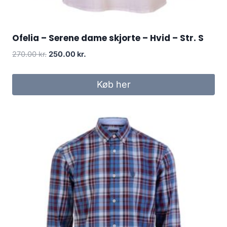
Ofelia – Serene dame skjorte – Hvid – Str. S
Original
Current
270.00
kr.
250.00
kr.
price
price
was:
is:
Køb her
270.00 kr..
250.00 kr..