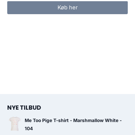
was:
is:
Køb her
499.95 kr..
250.00 kr..
NYE TILBUD
Me Too Pige T-shirt - Marshmallow White -
104