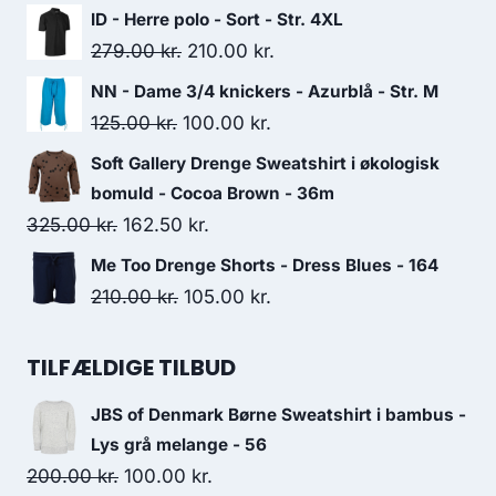
price
price
ID - Herre polo - Sort - Str. 4XL
was:
is:
Original
Current
279.00
kr.
210.00
kr.
99.95 kr..
80.00 kr..
price
price
NN - Dame 3/4 knickers - Azurblå - Str. M
was:
is:
Original
Current
125.00
kr.
100.00
kr.
279.00 kr..
210.00 kr..
price
price
Soft Gallery Drenge Sweatshirt i økologisk
was:
is:
bomuld - Cocoa Brown - 36m
125.00 kr..
100.00 kr..
Original
Current
325.00
kr.
162.50
kr.
price
price
Me Too Drenge Shorts - Dress Blues - 164
was:
is:
Original
Current
210.00
kr.
105.00
kr.
325.00 kr..
162.50 kr..
price
price
was:
is:
TILFÆLDIGE TILBUD
210.00 kr..
105.00 kr..
JBS of Denmark Børne Sweatshirt i bambus -
Lys grå melange - 56
Original
Current
200.00
kr.
100.00
kr.