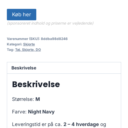
Køb her
(sponsoreret indhold og priserne er vejledende)
Varenummer (SKU):
8ddba98d8246
Kategori:
Skjorte
Tag:
Tøj, Skjorte, DO
Beskrivelse
Beskrivelse
Størrelse:
M
Farve:
Night Navy
Leveringstid er på ca.
2 – 4 hverdage
og