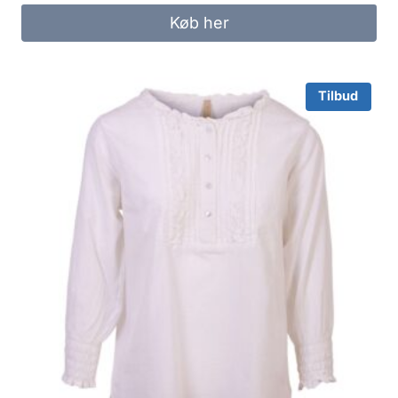
was:
is:
Køb her
270.00 kr..
250.00 kr..
Tilbud