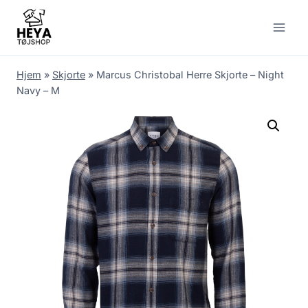
Skip
to
content
Hjem
»
Skjorte
»
Marcus Christobal Herre Skjorte – Night
Navy – M