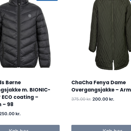
ds Børne
ChaCha Fenya Dame
gsjakke m. BIONIC-
Overgangsjakke – Arm
 ECO coating –
Original
Current
375.00
kr.
200.00
kr.
 – 98
price
price
was:
is:
Original
Current
250.00
kr.
375.00 kr..
200.00 k
price
price
was:
is: