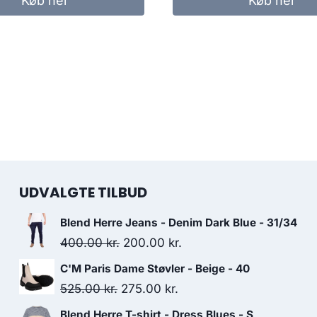
Køb her
Køb her
360.00 kr..
250.00 kr..
UDVALGTE TILBUD
Blend Herre Jeans - Denim Dark Blue - 31/34
Original
Current
400.00
kr.
200.00
kr.
price
price
C'M Paris Dame Støvler - Beige - 40
was:
is:
Original
Current
525.00
kr.
275.00
kr.
400.00 kr..
200.00 kr..
price
price
Blend Herre T-shirt - Dress Blues - S