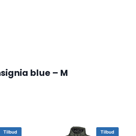
signia blue – M
Tilbud
Tilbud