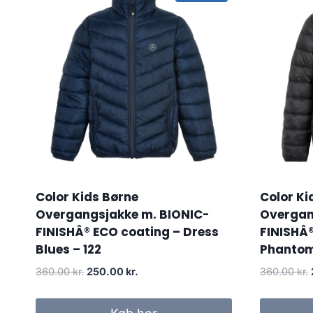
Color Kids Børne
Color Ki
Overgangsjakke m. BIONIC-
Overgan
FINISHÂ® ECO coating – Dress
FINISHÂ®
Blues – 122
Phantom
Original
Current
360.00
kr.
250.00
kr.
360.00
kr.
price
price
was:
is: