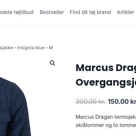
dste tøjtilbud
Bestseller
Find dit tøj brand
Artikle
akke – Insignia blue – M
Marcus Dra
Overgangsja
Original
300.00
kr.
150.00
kr
price
Marcus Dragan termojak
was:
skrålommer og to lommer
300.00 kr