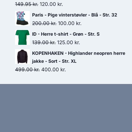
199.95 kr..
170.00 kr..
Original
Current
149.95
kr.
120.00
kr.
price
price
Paris - Pige vinterstøvler - Blå - Str. 32
was:
is:
Original
Current
200.00
kr.
100.00
kr.
149.95 kr..
120.00 kr..
price
price
ID - Herre t-shirt - Grøn - Str. S
was:
is:
Original
Current
139.00
kr.
125.00
kr.
200.00 kr..
100.00 kr..
price
price
KOPENHAKEN - Highlander neopren herre
was:
is:
jakke - Sort - Str. XL
139.00 kr..
125.00 kr..
Original
Current
499.00
kr.
400.00
kr.
price
price
was:
is:
499.00 kr..
400.00 kr..