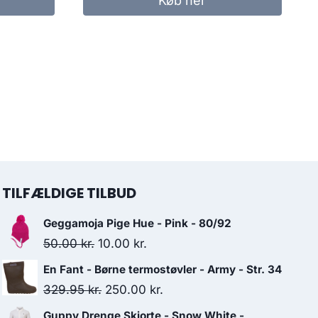
Køb her
TILFÆLDIGE TILBUD
Geggamoja Pige Hue - Pink - 80/92
Original
Current
50.00
kr.
10.00
kr.
price
price
En Fant - Børne termostøvler - Army - Str. 34
was:
is:
Original
Current
329.95
kr.
250.00
kr.
50.00 kr..
10.00 kr..
price
price
Guppy Drenge Skjorte - Snow White -