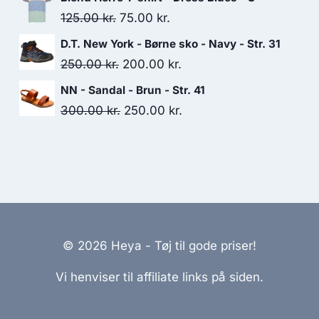
was:
is:
Original
Current
125.00
kr.
75.00
kr.
525.00 kr..
275.00 kr..
price
price
D.T. New York - Børne sko - Navy - Str. 31
was:
is:
Original
Current
250.00
kr.
200.00
kr.
125.00 kr..
75.00 kr..
price
price
NN - Sandal - Brun - Str. 41
was:
is:
Original
Current
300.00
kr.
250.00
kr.
250.00 kr..
200.00 kr..
price
price
was:
is:
300.00 kr..
250.00 kr..
© 2026 Heya - Tøj til gode priser!
Vi henviser til affiliate links på siden.