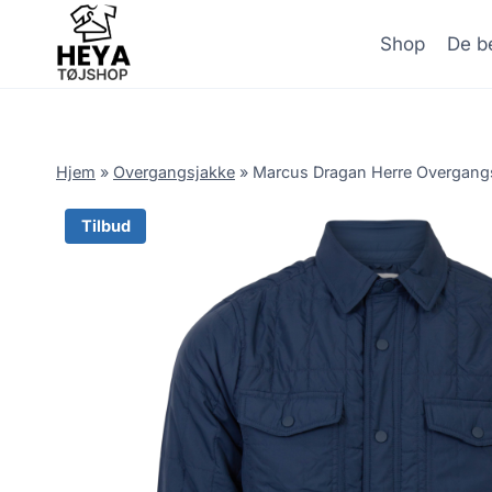
Skip
to
Shop
De be
content
Hjem
»
Overgangsjakke
»
Marcus Dragan Herre Overgangsj
Tilbud