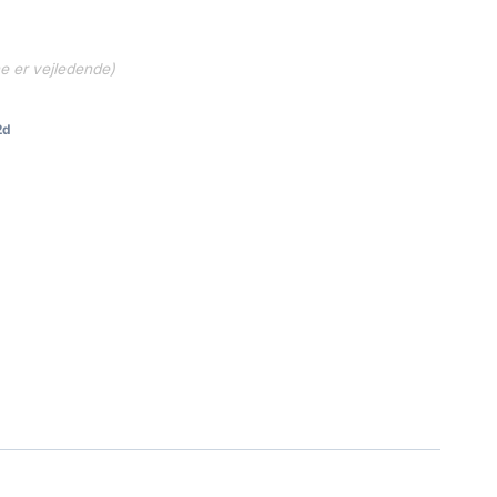
ne er vejledende)
2d