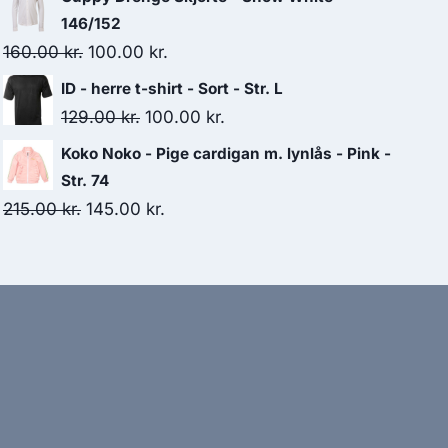
was:
is:
146/152
329.95 kr..
250.00 kr..
Original
Current
160.00
kr.
100.00
kr.
price
price
ID - herre t-shirt - Sort - Str. L
was:
is:
Original
Current
129.00
kr.
100.00
kr.
160.00 kr..
100.00 kr..
price
price
Koko Noko - Pige cardigan m. lynlås - Pink -
was:
is:
Str. 74
129.00 kr..
100.00 kr..
Original
Current
215.00
kr.
145.00
kr.
price
price
was:
is:
215.00 kr..
145.00 kr..