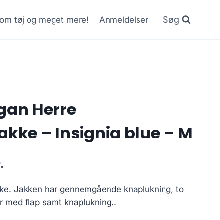
Søg
r om tøj og meget mere!
Anmeldelser
gan Herre
kke – Insignia blue – M
Current
.
price
ke. Jakken har gennemgående knaplukning, to
is:
 med flap samt knaplukning..
..
150.00 kr..