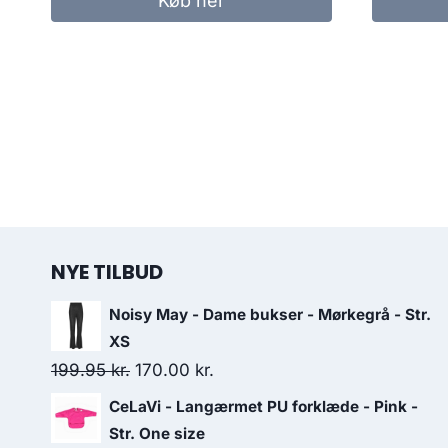
Køb her
360.00 kr..
250.00 kr..
NYE TILBUD
Noisy May - Dame bukser - Mørkegrå - Str.
XS
Original
Current
199.95
kr.
170.00
kr.
price
price
CeLaVi - Langærmet PU forklæde - Pink -
was:
is:
Str. One size