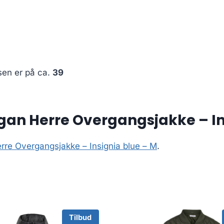
sen er på ca.
39
an Herre Overgangsjakke – In
re Overgangsjakke – Insignia blue – M
.
Tilbud