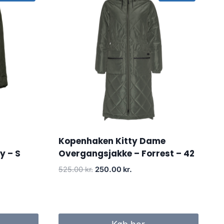
Kopenhaken Kitty Dame
y – S
Overgangsjakke – Forrest – 42
Original
Current
525.00
kr.
250.00
kr.
price
price
was:
is:
r..
525.00 kr..
250.00 kr..