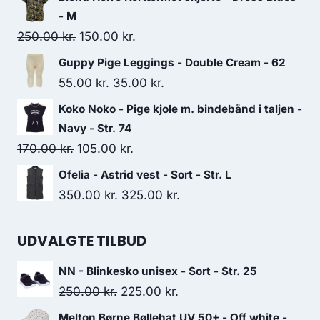
was:
is:
- M
159.00 kr..
110.00 kr..
Original
Current
250.00
kr.
150.00
kr.
price
price
Guppy Pige Leggings - Double Cream - 62
was:
is:
Original
Current
55.00
kr.
35.00
kr.
250.00 kr..
150.00 kr..
price
price
Koko Noko - Pige kjole m. bindebånd i taljen -
was:
is:
Navy - Str. 74
55.00 kr..
35.00 kr..
Original
Current
170.00
kr.
105.00
kr.
price
price
Ofelia - Astrid vest - Sort - Str. L
was:
is:
Original
Current
350.00
kr.
325.00
kr.
170.00 kr..
105.00 kr..
price
price
was:
is:
UDVALGTE TILBUD
350.00 kr..
325.00 kr..
NN - Blinkesko unisex - Sort - Str. 25
Original
Current
250.00
kr.
225.00
kr.
price
price
Melton Børne Bøllehat UV 50+ - Off white -