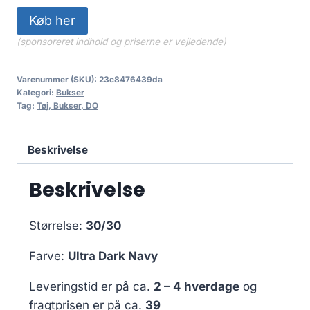
Køb her
(sponsoreret indhold og priserne er vejledende)
Varenummer (SKU):
23c8476439da
Kategori:
Bukser
Tag:
Tøj, Bukser, DO
Beskrivelse
Beskrivelse
Størrelse:
30/30
Farve:
Ultra Dark Navy
Leveringstid er på ca.
2 – 4 hverdage
og
fragtprisen er på ca.
39