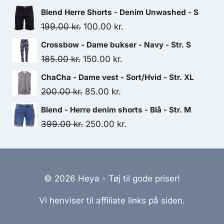
price
price
Blend Herre Shorts - Denim Unwashed - S
was:
is:
Original
Current
199.00
kr.
100.00
kr.
180.00 kr..
150.00 kr..
price
price
Crossbow - Dame bukser - Navy - Str. S
was:
is:
Original
Current
185.00
kr.
150.00
kr.
199.00 kr..
100.00 kr..
price
price
ChaCha - Dame vest - Sort/Hvid - Str. XL
was:
is:
Original
Current
200.00
kr.
85.00
kr.
185.00 kr..
150.00 kr..
price
price
Blend - Herre denim shorts - Blå - Str. M
was:
is:
Original
Current
399.00
kr.
250.00
kr.
200.00 kr..
85.00 kr..
price
price
was:
is:
399.00 kr..
250.00 kr..
© 2026 Heya - Tøj til gode priser!
Vi henviser til affiliate links på siden.