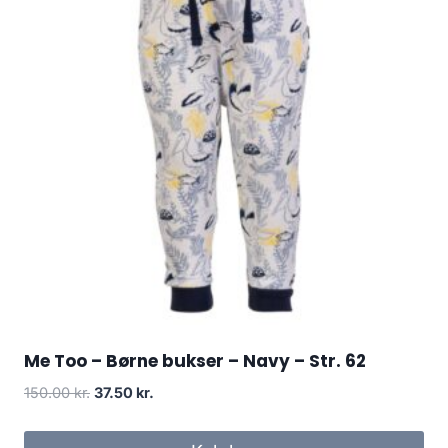
Me Too – Børne bukser – Navy – Str. 62
Original
Current
150.00
kr.
37.50
kr.
price
price
was:
is: