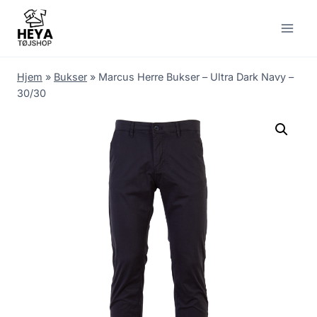
Skip
to
content
Hjem
»
Bukser
»
Marcus Herre Bukser – Ultra Dark Navy –
30/30