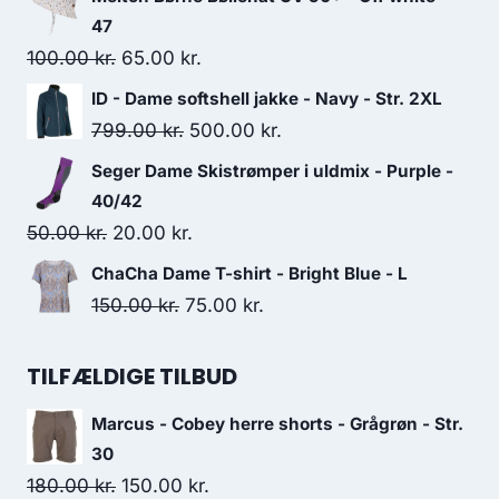
was:
is:
47
250.00 kr..
225.00 kr..
Original
Current
100.00
kr.
65.00
kr.
price
price
ID - Dame softshell jakke - Navy - Str. 2XL
was:
is:
Original
Current
799.00
kr.
500.00
kr.
100.00 kr..
65.00 kr..
price
price
Seger Dame Skistrømper i uldmix - Purple -
was:
is:
40/42
799.00 kr..
500.00 kr..
Original
Current
50.00
kr.
20.00
kr.
price
price
ChaCha Dame T-shirt - Bright Blue - L
was:
is:
Original
Current
150.00
kr.
75.00
kr.
50.00 kr..
20.00 kr..
price
price
was:
is:
TILFÆLDIGE TILBUD
150.00 kr..
75.00 kr..
Marcus - Cobey herre shorts - Grågrøn - Str.
30
Original
Current
180.00
kr.
150.00
kr.