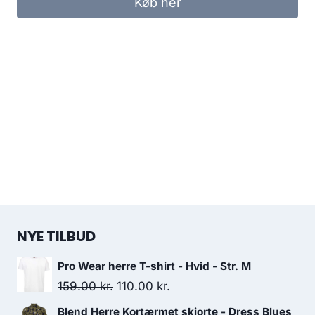
Køb her
150.00 kr..
37.50 kr..
NYE TILBUD
Pro Wear herre T-shirt - Hvid - Str. M
Original
Current
159.00
kr.
110.00
kr.
price
price
Blend Herre Kortærmet skjorte - Dress Blues