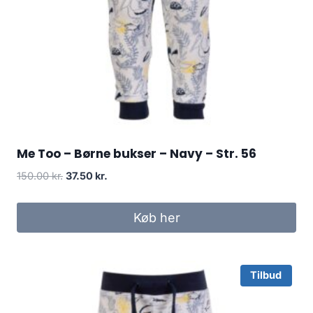
Me Too – Børne bukser – Navy – Str. 56
Original
Current
150.00
kr.
37.50
kr.
price
price
was:
is:
Køb her
150.00 kr..
37.50 kr..
Tilbud