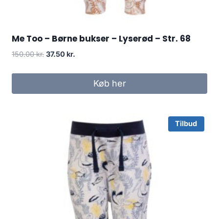
Me Too – Børne bukser – Lyserød – Str. 68
Original
Current
150.00
kr.
37.50
kr.
price
price
was:
is:
Køb her
150.00 kr..
37.50 kr..
Tilbud