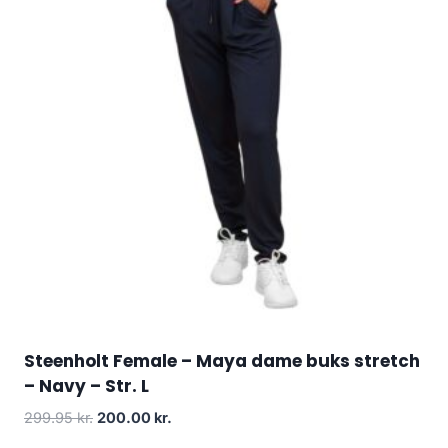
Steenholt Female – Maya dame buks stretch
– Navy – Str. L
Original
Current
299.95
kr.
200.00
kr.
price
price