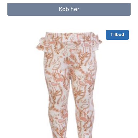
was:
is:
Køb her
299.95 kr..
200.00 kr..
Tilbud