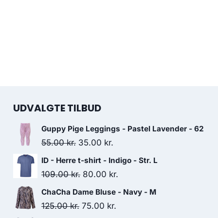
UDVALGTE TILBUD
Guppy Pige Leggings - Pastel Lavender - 62
Original
Current
55.00
kr.
35.00
kr.
price
price
ID - Herre t-shirt - Indigo - Str. L
was:
is:
Original
Current
109.00
kr.
80.00
kr.
55.00 kr..
35.00 kr..
price
price
ChaCha Dame Bluse - Navy - M
was:
is:
Original
Current
125.00
kr.
75.00
kr.
109.00 kr..
80.00 kr..