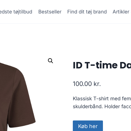
dste tøjtilbud
Bestseller
Find dit tøj brand
Artikle
ID T-time D
100.00
kr.
Klassisk T-shirt med fem
skulderbånd. Holder faco
Køb her