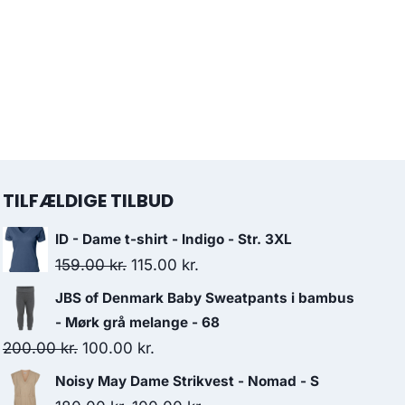
TILFÆLDIGE TILBUD
ID - Dame t-shirt - Indigo - Str. 3XL
Original
Current
159.00
kr.
115.00
kr.
price
price
JBS of Denmark Baby Sweatpants i bambus
was:
is:
- Mørk grå melange - 68
159.00 kr..
115.00 kr..
Original
Current
200.00
kr.
100.00
kr.
price
price
Noisy May Dame Strikvest - Nomad - S
was:
is: