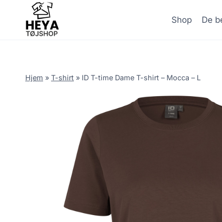
Skip
to
Shop
De be
content
Hjem
»
T-shirt
»
ID T-time Dame T-shirt – Mocca – L