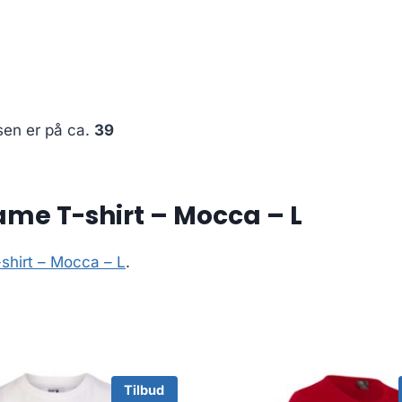
sen er på ca.
39
ame T-shirt – Mocca – L
shirt – Mocca – L
.
Tilbud