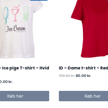
 Ice pige T-shirt – Hvid
ID – Dame t-shirt – Rød 
Original
Current
109.00
kr.
80.00
kr.
price
price
iginal
Current
0.00
kr.
was:
is:
rice
price
109.00 kr..
80.00 kr..
as:
is:
Køb her
Køb her
.95 kr..
50.00 kr..