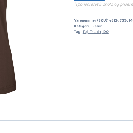
(sponsoreret indhold og priser
Varenummer (SKU):
e8f2d733c14
Kategori:
T-shirt
Tag:
Tøj, T-shirt, DO