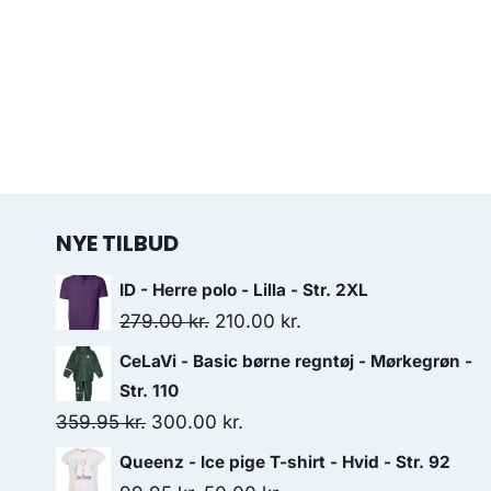
NYE TILBUD
ID - Herre polo - Lilla - Str. 2XL
Original
Current
279.00
kr.
210.00
kr.
price
price
CeLaVi - Basic børne regntøj - Mørkegrøn -
was:
is:
Str. 110
279.00 kr..
210.00 kr..
Original
Current
359.95
kr.
300.00
kr.
price
price
Queenz - Ice pige T-shirt - Hvid - Str. 92
was:
is: