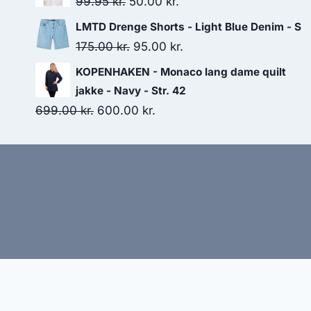
Original
Current
99.95
kr.
50.00
kr.
359.95 kr..
300.00 kr..
price
price
LMTD Drenge Shorts - Light Blue Denim - S
was:
is:
Original
Current
175.00
kr.
95.00
kr.
99.95 kr..
50.00 kr..
price
price
KOPENHAKEN - Monaco lang dame quilt
was:
is:
jakke - Navy - Str. 42
175.00 kr..
95.00 kr..
Original
Current
699.00
kr.
600.00
kr.
price
price
was:
is:
699.00 kr..
600.00 kr..
Hj