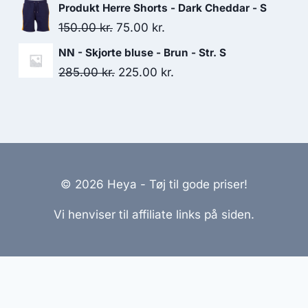
price
price
Produkt Herre Shorts - Dark Cheddar - S
was:
is:
Original
Current
150.00
kr.
75.00
kr.
125.00 kr..
75.00 kr..
price
price
NN - Skjorte bluse - Brun - Str. S
was:
is:
Original
Current
285.00
kr.
225.00
kr.
150.00 kr..
75.00 kr..
price
price
was:
is:
285.00 kr..
225.00 kr..
© 2026 Heya - Tøj til gode priser!
Vi henviser til affiliate links på siden.
emmesider Til Salg
|
Hjemmeside Udvikling
|
Online Til