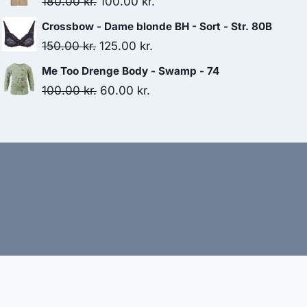
Original
Current
180.00
kr.
100.00
kr.
200.00 kr..
100.00 kr..
price
price
Crossbow - Dame blonde BH - Sort - Str. 80B
was:
is:
Original
Current
150.00
kr.
125.00
kr.
180.00 kr..
100.00 kr..
price
price
Me Too Drenge Body - Swamp - 74
was:
is:
Original
Current
100.00
kr.
60.00
kr.
150.00 kr..
125.00 kr..
price
price
was:
is:
100.00 kr..
60.00 kr..
bud