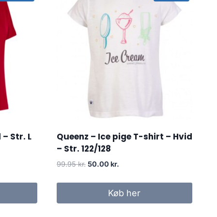
– Str. L
Queenz – Ice pige T-shirt – Hvid
– Str. 122/128
Original
Current
99.95
kr.
50.00
kr.
price
price
was:
is:
Køb her
99.95 kr..
50.00 kr..