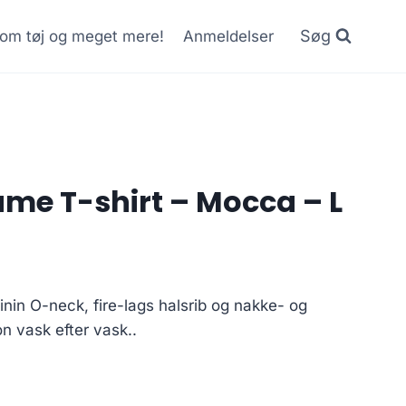
Søg
r om tøj og meget mere!
Anmeldelser
ame T-shirt – Mocca – L
inin O-neck, fire-lags halsrib og nakke- og
n vask efter vask..