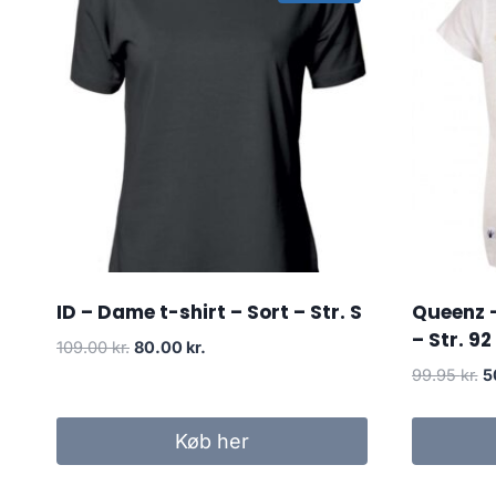
ID – Dame t-shirt – Sort – Str. S
Queenz –
– Str. 92
Original
Current
109.00
kr.
80.00
kr.
price
price
Or
99.95
kr.
5
was:
is:
p
109.00 kr..
80.00 kr..
w
Køb her
99